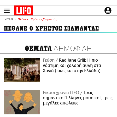
Παράκαμψη
προς
το
ΕΙΔΗΣΕΙΣ
κυρίως
HOME
Πέθανε ο Χρήστος Σιαμαντάς
περιεχόμενο
CULTURE
ΠΕΘΑΝΕ Ο ΧΡΗΣΤΟΣ ΣΙΑΜΑΝΤΑΣ
ΑΠΟΨΕΙΣ
ΤΡΟΠΟΣ ΖΩΗΣ
ΔΗΜΟΦΙΛΗ
ΘΕΜΑΤΑ
PODCASTS
Plus
Γεύση
Red Jane Grill: Η πιο
νόστιμη και χαλαρή αυλή στα
Χανιά (ίσως και στην Ελλάδα)
LIFO SHOP
NEWSLETTER
Είκοσι χρόνια LIFO
Tρεις
ΜΙΚΡΟΠΡΑΓΜΑΤΑ
σημαντικοί Έλληνες μουσικοί, τρεις
THE GOOD LIFO
μεγάλες απώλειες
LIFOLAND
CITY GUIDE