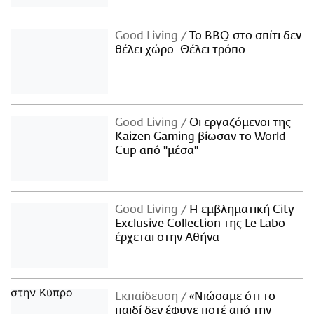
Good Living
Το BBQ στο σπίτι δεν
θέλει χώρο. Θέλει τρόπο.
Good Living
Οι εργαζόμενοι της
Kaizen Gaming βίωσαν το World
Cup από "μέσα"
Good Living
Η εμβληματική City
Exclusive Collection της Le Labo
έρχεται στην Αθήνα
Εκπαίδευση
«Νιώσαμε ότι το
παιδί δεν έφυγε ποτέ από την