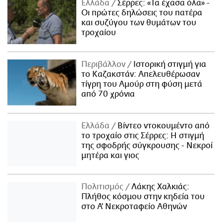
Ελλάδα
Σέρρες: «Τα έχασα όλα» -
Οι πρώτες δηλώσεις του πατέρα
και συζύγου των θυμάτων του
τροχαίου
Περιβάλλον
Ιστορική στιγμή για
το Καζακστάν: Απελευθέρωσαν
τίγρη του Αμούρ στη φύση μετά
από 70 χρόνια
Ελλάδα
Βίντεο ντοκουμέντο από
το τροχαίο στις Σέρρες: Η στιγμή
της σφοδρής σύγκρουσης - Νεκροί
μητέρα και γιος
Πολιτισμός
Λάκης Χαλκιάς:
Πλήθος κόσμου στην κηδεία του
στο Α' Νεκροταφείο Αθηνών