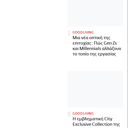
GOOD LIVING
Μια νέα οπτική της
επιτυχίας: Πώς Gen Zs
και Millennials αλλάζουν
το τοπίο της εργασίας
GOOD LIVING
Η εμβληματική City
Exclusive Collection της