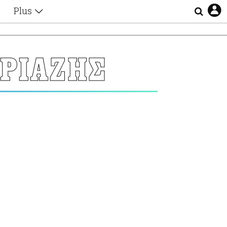
Plus
Θέματα
Συνεντεύξεις
Videos
ΥΡΙΑΖΗΣ
τα
Αφιερώματα
Ζώδια
Εξομολογήσεις
Blogs
η
Οι Αθηναίοι
Απώλειες
Lgbtqi+
Επιλογές