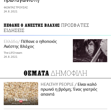
πρωταγωνιστή
ΑΜΠΑ
ΦΩΝΤΑΣ ΤΡΟΥΣΑΣ
PRINT
24.8.2021
ΠΡΟΣΦΑΤΕΣ
ΠΕΘΑΝΕ Ο ΑΝΕΣΤΗΣ ΒΛΑΧΟΣ
ΕΙΔΗΣΕΙΣ
Ελλάδα
Πέθανε ο ηθοποιός
Ανέστης Βλάχος
The LiFO team
24.8.2021
ΔΗΜΟΦΙΛΗ
ΘΕΜΑΤΑ
HEALTHY PEOPLE
Είναι καλό
πρωινό η βρόμη; Ένας γιατρός
απαντά