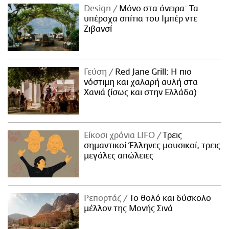
Design
Μόνο στα όνειρα: Τα
υπέροχα σπίτια του Ιμπέρ ντε
Ζιβανσί
Γεύση
Red Jane Grill: Η πιο
νόστιμη και χαλαρή αυλή στα
Χανιά (ίσως και στην Ελλάδα)
Είκοσι χρόνια LIFO
Tρεις
σημαντικοί Έλληνες μουσικοί, τρεις
μεγάλες απώλειες
Ρεπορτάζ
Το θολό και δύσκολο
μέλλον της Μονής Σινά