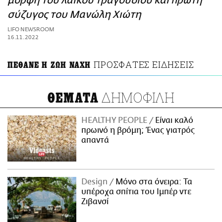
μορφή του λαϊκού τραγουδιού και πρώτη
ΑΜΠΑ
σύζυγος του Μανώλη Χιώτη
PRINT
LIFO NEWSROOM
16.11.2022
ΠΡΟΣΦΑΤΕΣ ΕΙΔΗΣΕΙΣ
ΠΕΘΑΝΕ Η ΖΩΗ ΝΑΧΗ
ΔΗΜΟΦΙΛΗ
ΘΕΜΑΤΑ
HEALTHY PEOPLE
Είναι καλό
πρωινό η βρόμη; Ένας γιατρός
απαντά
Design
Μόνο στα όνειρα: Τα
υπέροχα σπίτια του Ιμπέρ ντε
Ζιβανσί