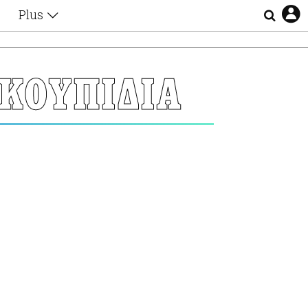
Plus
Θέματα
Συνεντεύξεις
Videos
ΚΟΥΠΙΔΙΑ
τα
Αφιερώματα
Ζώδια
Εξομολογήσεις
Blogs
η
Οι Αθηναίοι
Απώλειες
Lgbtqi+
Επιλογές