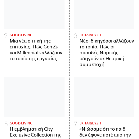
GOOD LIVING
ΕΚΠΑΙΔΕΥΣΗ
Μια νέα οπτική της
Νέοι δικηγόροι αλλάζουν
επιτυχίας: Πώς Gen Zs
το τοπίο: Πώς οι
και Millennials αλλάζουν
σπουδές Νομικής
το τοπίο της εργασίας
οδηγούν σε θεσμική
συμμετοχή
GOOD LIVING
ΕΚΠΑΙΔΕΥΣΗ
Η εμβληματική City
«Νιώσαμε ότι το παιδί
Exclusive Collection της
δεν έφυγε ποτέ από την