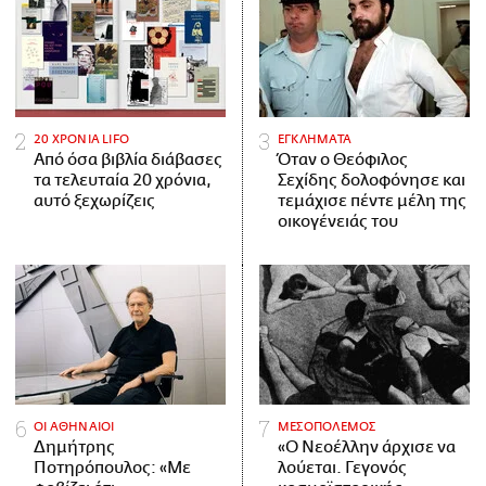
20 ΧΡΟΝΙΑ LIFO
ΕΓΚΛΗΜΑΤΑ
Από όσα βιβλία διάβασες
Όταν ο Θεόφιλος
τα τελευταία 20 χρόνια,
Σεχίδης δολοφόνησε και
αυτό ξεχωρίζεις
τεμάχισε πέντε μέλη της
οικογένειάς του
ΟΙ ΑΘΗΝΑΙΟΙ
ΜΕΣΟΠΟΛΕΜΟΣ
Δημήτρης
«Ο Νεοέλλην άρχισε να
Ποτηρόπουλος: «Με
λούεται. Γεγονός