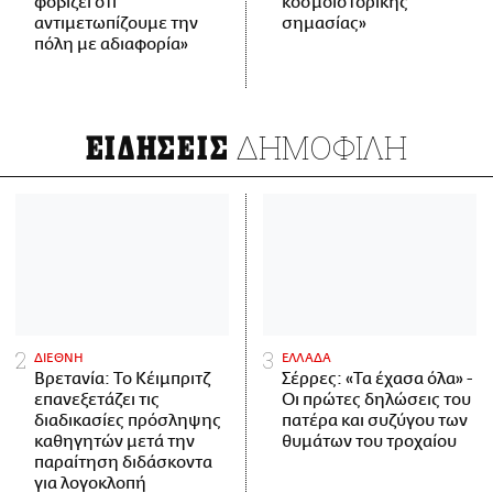
φοβίζει ότι
κοσμοϊστορικής
αντιμετωπίζουμε την
σημασίας»
πόλη με αδιαφορία»
ΔΗΜΟΦΙΛΗ
ΕΙΔΗΣΕΙΣ
ΔΙΕΘΝΗ
ΕΛΛΑΔΑ
Βρετανία: Το Κέιμπριτζ
Σέρρες: «Τα έχασα όλα» -
επανεξετάζει τις
Οι πρώτες δηλώσεις του
διαδικασίες πρόσληψης
πατέρα και συζύγου των
καθηγητών μετά την
θυμάτων του τροχαίου
παραίτηση διδάσκοντα
για λογοκλοπή