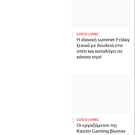
GOOD LIVING
Η ιδανική summer Friday
ξεκινά με δουλειά στο
σπίτι και καταλήγει σε
κάποιο νησί
GOOD LIVING
Οι εργαζόμενοι της
Kaizen Gaming βίωσαν