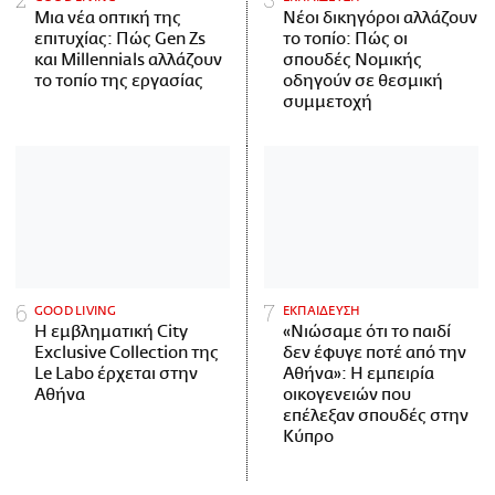
Μια νέα οπτική της
Νέοι δικηγόροι αλλάζουν
επιτυχίας: Πώς Gen Zs
το τοπίο: Πώς οι
και Millennials αλλάζουν
σπουδές Νομικής
το τοπίο της εργασίας
οδηγούν σε θεσμική
συμμετοχή
GOOD LIVING
ΕΚΠΑΙΔΕΥΣΗ
Η εμβληματική City
«Νιώσαμε ότι το παιδί
Exclusive Collection της
δεν έφυγε ποτέ από την
Le Labo έρχεται στην
Αθήνα»: Η εμπειρία
Αθήνα
οικογενειών που
επέλεξαν σπουδές στην
Κύπρο