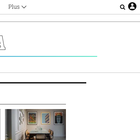
Plus
Θέματα
Συνεντεύξεις
Videos
Α
τα
Αφιερώματα
Ζώδια
Εξομολογήσεις
Blogs
η
Οι Αθηναίοι
Απώλειες
Lgbtqi+
Επιλογές