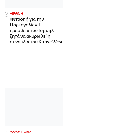
ΔΙΕΘΝΗ
«Ντροπή για την
Πορτογαλία»: Η
πρεσβεία του Ισραήλ
ζητά να ακυρωθεί η
συναυλία του Kanye West
GOOD LIVING