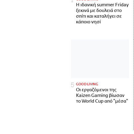
Η ιδανική summer Friday
ξεκινά με δουλειά στο
σπίτι και καταλήγει σε
κάποιο νησί
GOOD LIVING
Οι εργαζόμενοι της
Kaizen Gaming βίωσαν
το World Cup από "μέσα"