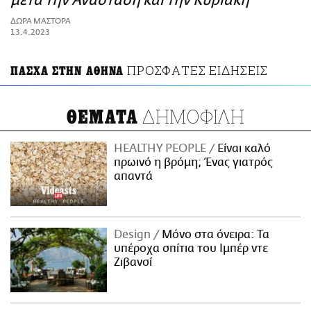
μετά την Ανάσταση και την Κυριακή
ΑΜΠΑ
ΔΩΡΑ ΜΑΣΤΟΡΑ
PRINT
13.4.2023
ΠΡΟΣΦΑΤΕΣ ΕΙΔΗΣΕΙΣ
ΠΑΣΧΑ ΣΤΗΝ ΑΘΗΝΑ
ΔΗΜΟΦΙΛΗ
ΘΕΜΑΤΑ
HEALTHY PEOPLE
Είναι καλό
πρωινό η βρόμη; Ένας γιατρός
απαντά
Design
Μόνο στα όνειρα: Τα
υπέροχα σπίτια του Ιμπέρ ντε
Ζιβανσί