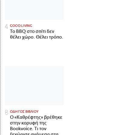
GOOD LIVING
Το BBQ στο σπίτι δεν
θέλει χώρο. Θέλει τρόπο.
ΟΔΗΓΟΣ ΒΙΒΛΙΟΥ
Ο «Καθρέφτης» βρέθηκε
στην κορυφή της
Bookvoice. Τι τον
ξεχώρισε ανάμεσα στα