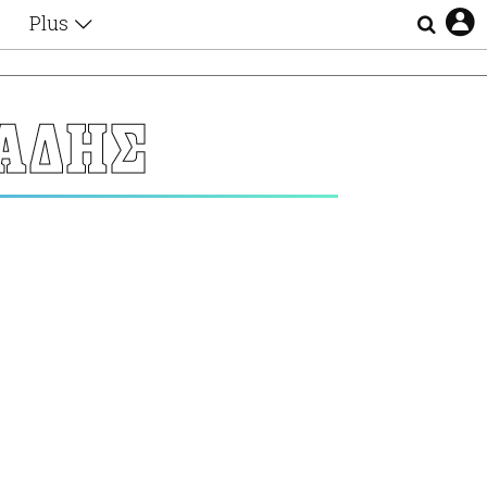
Plus
Θέματα
Συνεντεύξεις
Videos
ΑΔΗΣ
τα
Αφιερώματα
Ζώδια
Εξομολογήσεις
Blogs
η
Οι Αθηναίοι
Απώλειες
Lgbtqi+
Επιλογές