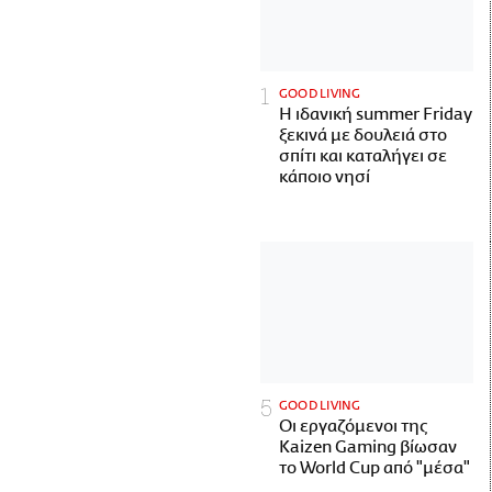
GOOD LIVING
Η ιδανική summer Friday
ξεκινά με δουλειά στο
σπίτι και καταλήγει σε
κάποιο νησί
GOOD LIVING
Οι εργαζόμενοι της
Kaizen Gaming βίωσαν
το World Cup από "μέσα"