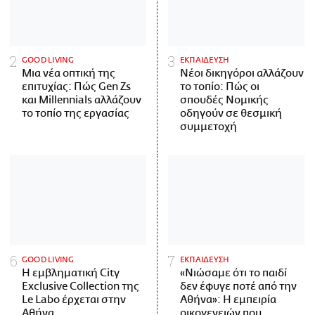
GOOD LIVING
ΕΚΠΑΙΔΕΥΣΗ
Μια νέα οπτική της
Νέοι δικηγόροι αλλάζουν
επιτυχίας: Πώς Gen Zs
το τοπίο: Πώς οι
και Millennials αλλάζουν
σπουδές Νομικής
το τοπίο της εργασίας
οδηγούν σε θεσμική
συμμετοχή
GOOD LIVING
ΕΚΠΑΙΔΕΥΣΗ
Η εμβληματική City
«Νιώσαμε ότι το παιδί
Exclusive Collection της
δεν έφυγε ποτέ από την
Le Labo έρχεται στην
Αθήνα»: Η εμπειρία
Αθήνα
οικογενειών που