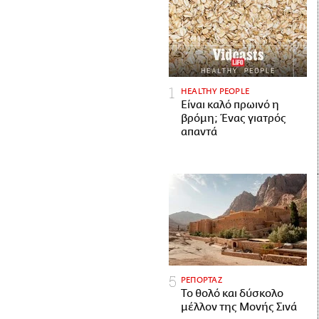
HEALTHY PEOPLE
Είναι καλό πρωινό η
βρόμη; Ένας γιατρός
απαντά
ΡΕΠΟΡΤΑΖ
Το θολό και δύσκολο
μέλλον της Μονής Σινά