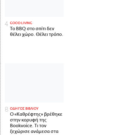
GOOD LIVING
Το BBQ στο σπίτι δεν
θέλει χώρο. Θέλει τρόπο.
ΟΔΗΓΟΣ ΒΙΒΛΙΟΥ
Ο «Καθρέφτης» βρέθηκε
στην κορυφή της
Bookvoice. Τι τον
ξεχώρισε ανάμεσα στα