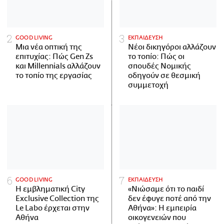
GOOD LIVING
ΕΚΠΑΙΔΕΥΣΗ
Μια νέα οπτική της
Νέοι δικηγόροι αλλάζουν
επιτυχίας: Πώς Gen Zs
το τοπίο: Πώς οι
και Millennials αλλάζουν
σπουδές Νομικής
το τοπίο της εργασίας
οδηγούν σε θεσμική
συμμετοχή
GOOD LIVING
ΕΚΠΑΙΔΕΥΣΗ
Η εμβληματική City
«Νιώσαμε ότι το παιδί
Exclusive Collection της
δεν έφυγε ποτέ από την
Le Labo έρχεται στην
Αθήνα»: Η εμπειρία
Αθήνα
οικογενειών που