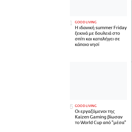
GOOD LIVING
Η ιδανική summer Friday
ξεκινά με δουλειά στο
σπίτι και καταλήγει σε
κάποιο νησί
GOOD LIVING
Οι εργαζόμενοι της
Kaizen Gaming βίωσαν
το World Cup από "μέσα"