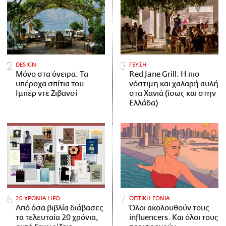
DESIGN
ΓΕΥΣΗ
Μόνο στα όνειρα: Τα
Red Jane Grill: Η πιο
υπέροχα σπίτια του
νόστιμη και χαλαρή αυλή
Ιμπέρ ντε Ζιβανσί
στα Χανιά (ίσως και στην
Ελλάδα)
20 ΧΡΟΝΙΑ LIFO
ΟΠΤΙΚΗ ΓΩΝΙΑ
Από όσα βιβλία διάβασες
Όλοι ακολουθούν τους
τα τελευταία 20 χρόνια,
influencers. Και όλοι τους