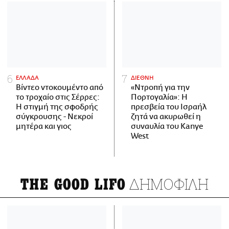
ΕΛΛΑΔΑ
ΔΙΕΘΝΗ
Βίντεο ντοκουμέντο από
«Ντροπή για την
το τροχαίο στις Σέρρες:
Πορτογαλία»: Η
Η στιγμή της σφοδρής
πρεσβεία του Ισραήλ
σύγκρουσης - Νεκροί
ζητά να ακυρωθεί η
μητέρα και γιος
συναυλία του Kanye
West
ΔΗΜΟΦΙΛΗ
THE GOOD LIFO