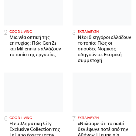
GOOD LIVING
ΕΚΠΑΙΔΕΥΣΗ
Μια νέα οπτική της
Νέοι δικηγόροι αλλάζουν
επιτυχίας: Πώς Gen Zs
το τοπίο: Πώς οι
και Millennials αλλάζουν
σπουδές Νομικής
το τοπίο της εργασίας
οδηγούν σε θεσμική
συμμετοχή
GOOD LIVING
ΕΚΠΑΙΔΕΥΣΗ
Η εμβληματική City
«Νιώσαμε ότι το παιδί
Exclusive Collection της
δεν έφυγε ποτέ από την
Le Labo έρχεται στην
Αθήνα»: Η εμπειρία