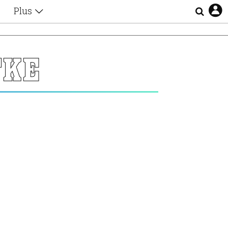
Plus
Θέματα
Συνεντεύξεις
Videos
ΓΚΕ
τα
Αφιερώματα
Ζώδια
Εξομολογήσεις
Blogs
η
Οι Αθηναίοι
Απώλειες
Lgbtqi+
Επιλογές