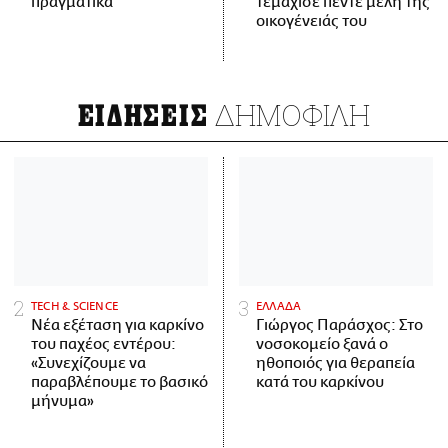
πραγματικά
τεμάχισε πέντε μέλη της
οικογένειάς του
ΔΗΜΟΦΙΛΗ
ΕΙΔΗΣΕΙΣ
ΤECH & SCIENCE
ΕΛΛΑΔΑ
Νέα εξέταση για καρκίνο
Γιώργος Παράσχος: Στο
του παχέος εντέρου:
νοσοκομείο ξανά ο
«Συνεχίζουμε να
ηθοποιός για θεραπεία
παραβλέπουμε το βασικό
κατά του καρκίνου
μήνυμα»