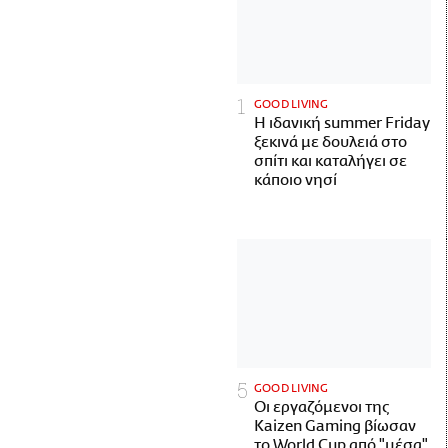
GOOD LIVING
Η ιδανική summer Friday
ξεκινά με δουλειά στο
σπίτι και καταλήγει σε
κάποιο νησί
GOOD LIVING
Οι εργαζόμενοι της
Kaizen Gaming βίωσαν
το World Cup από "μέσα"