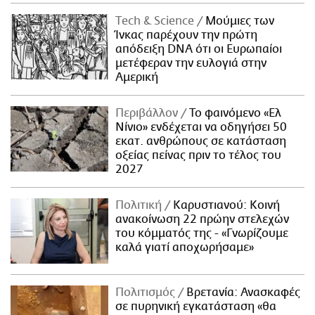
Τech & Science
Μούμιες των
Ίνκας παρέχουν την πρώτη
απόδειξη DNA ότι οι Ευρωπαίοι
μετέφεραν την ευλογιά στην
Αμερική
Περιβάλλον
Το φαινόμενο «Ελ
Νίνιο» ενδέχεται να οδηγήσει 50
εκατ. ανθρώπους σε κατάσταση
οξείας πείνας πριν το τέλος του
2027
Πολιτική
Καρυστιανού: Κοινή
ανακοίνωση 22 πρώην στελεχών
του κόμματός της - «Γνωρίζουμε
καλά γιατί αποχωρήσαμε»
Πολιτισμός
Βρετανία: Ανασκαφές
σε πυρηνική εγκατάσταση «θα