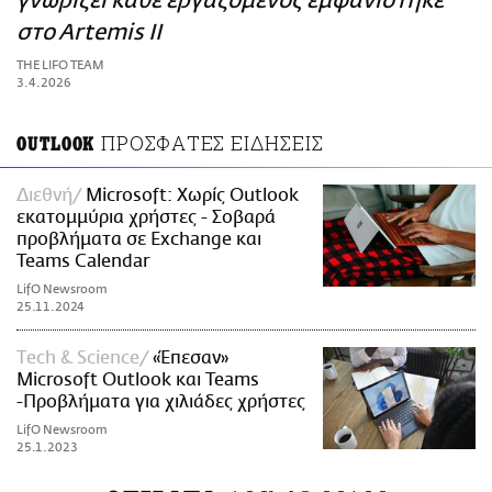
γνωρίζει κάθε εργαζόμενος εμφανίστηκε
ΑΜΠΑ
στo Artemis II
PRINT
THE LIFO TEAM
3.4.2026
ΠΡΟΣΦΑΤΕΣ ΕΙΔΗΣΕΙΣ
OUTLOOK
Διεθνή
Microsoft: Χωρίς Outlook
εκατομμύρια χρήστες - Σοβαρά
προβλήματα σε Exchange και
Teams Calendar
LifO Newsroom
25.11.2024
Τech & Science
«Έπεσαν»
Microsoft Outlook και Teams
-Προβλήματα για χιλιάδες χρήστες
LifO Newsroom
25.1.2023