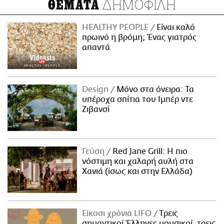
ΔΗΜΟΦΙΛΗ
ΘΕΜΑΤΑ
HEALTHY PEOPLE
Είναι καλό
πρωινό η βρόμη; Ένας γιατρός
απαντά
Design
Μόνο στα όνειρα: Τα
υπέροχα σπίτια του Ιμπέρ ντε
Ζιβανσί
Γεύση
Red Jane Grill: Η πιο
νόστιμη και χαλαρή αυλή στα
Χανιά (ίσως και στην Ελλάδα)
Είκοσι χρόνια LIFO
Tρεις
σημαντικοί Έλληνες μουσικοί, τρεις