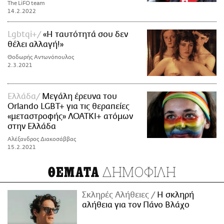
The LiFO team
14.2.2022
Lgbtqi+
«Η ταυτότητά σου δεν
θέλει αλλαγή!»
Θοδωρής Αντωνόπουλος
2.3.2021
Ελλάδα
Μεγάλη έρευνα του
Orlando LGBT+ για τις θεραπείες
«μεταστροφής» ΛΟΑΤΚΙ+ ατόμων
στην Ελλάδα
Αλέξανδρος Διακοσάββας
15.2.2021
ΔΗΜΟΦΙΛΗ
ΘΕΜΑΤΑ
Σκληρές Αλήθειες
H σκληρή
αλήθεια για τον Πάνο Βλάχο