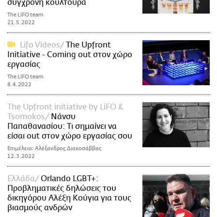
σύγχρονη κουλτούρα
The LiFO team
21.5.2022
Lifo Videos
Τhe Upfront
Initiative - Coming out στον χώρο
εργασίας
The LiFO team
8.4.2022
The Upfront initiative by LiFO &
Tsomokos
Νάνσυ
Παπαθανασίου: Τι σημαίνει να
είσαι out στον χώρο εργασίας σου
Επιμέλεια: Αλέξανδρος Διακοσάββας
12.3.2022
Ελλάδα
Orlando LGBT+:
Προβληματικές δηλώσεις του
δικηγόρου Αλέξη Κούγια για τους
βιασμούς ανδρών