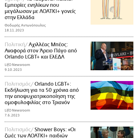
Εμπειρίες ενηλίκων που
μεγάλωσαν με ΛΟΑΤΚΙ+ γονείς
στην Ελλάδα
Θοδωρής Αντωνόπουλος
18.11.2023
Πολιτική
Αχιλλέας Μπέος:
Αναφορά στον Άρειο Πάγο από
Orlando LGBT+ και ΕλΕΔΑ
LifO Newsroom
9.10.2023
Πολιτισμός
Orlando LGBT+:
Εκδήλωση για τα 50 χρόνια από
την αποψυχιατρικοποίηση της
ομοφυλοφιλίας στο Τριανόν
LifO Newsroom
7.6.2023
Πολιτισμός
Shower Boys: «Οι
ζωές των ΛΟΑΤΚΙ+ παιδιών