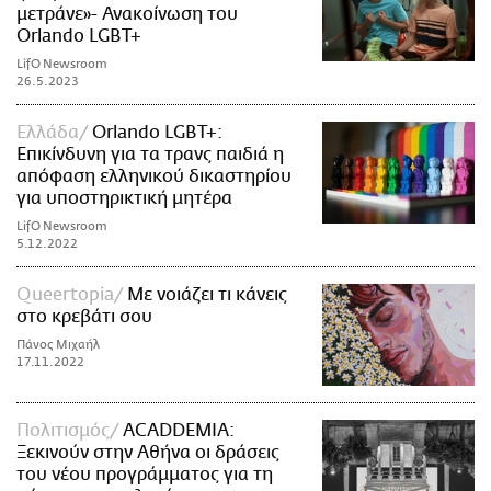
μετράνε»- Ανακοίνωση του
Orlando LGBT+
LifO Newsroom
26.5.2023
Ελλάδα
Orlando LGBT+:
Επικίνδυνη για τα τρανς παιδιά η
απόφαση ελληνικού δικαστηρίου
για υποστηρικτική μητέρα
LifO Newsroom
5.12.2022
Queertopia
Με νοιάζει τι κάνεις
στο κρεβάτι σου
Πάνος Μιχαήλ
17.11.2022
Πολιτισμός
ACADDEMIA:
Ξεκινούν στην Αθήνα οι δράσεις
του νέου προγράμματος για τη