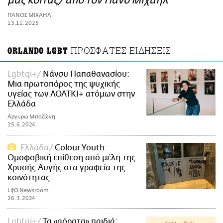
μας κοιτάς/ από τον Πάνο Μιχαήλ
ΑΜΠΑ
ΠΑΝΟΣ ΜΙΧΑΗΛ
PRINT
13.11.2025
ΠΡΟΣΦΑΤΕΣ ΕΙΔΗΣΕΙΣ
ORLANDO LGBT
Lgbtqi+
Νάνσυ Παπαθανασίου:
Μια πρωτοπόρος της ψυχικής
υγείας των ΛΟΑΤΚΙ+ ατόμων στην
Ελλάδα
Αργυρώ Μποζώνη
15.6.2024
Ελλάδα
Colour Youth:
Ομοφοβική επίθεση από μέλη της
Χρυσής Αυγής στα γραφεία της
κοινότητας
LifO Newsroom
26.3.2024
Lgbtqi+
Τα «αόρατα» παιδιά: