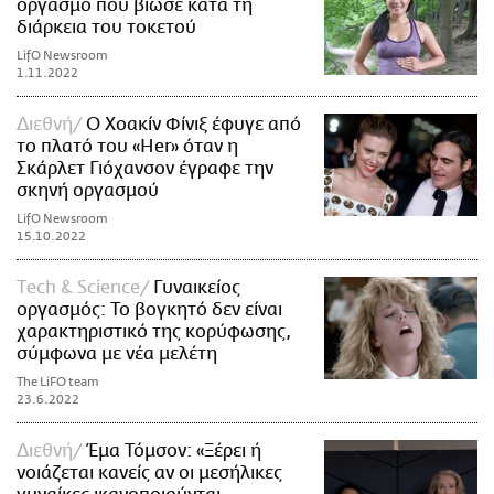
οργασμό που βίωσε κατά τη
διάρκεια του τοκετού
LifO Newsroom
1.11.2022
Διεθνή
Ο Χοακίν Φίνιξ έφυγε από
το πλατό του «Her» όταν η
Σκάρλετ Γιόχανσον έγραφε την
σκηνή οργασμού
LifO Newsroom
15.10.2022
Τech & Science
Γυναικείος
οργασμός: Το βογκητό δεν είναι
χαρακτηριστικό της κορύφωσης,
σύμφωνα με νέα μελέτη
The LiFO team
23.6.2022
Διεθνή
Έμα Τόμσον: «Ξέρει ή
νοιάζεται κανείς αν οι μεσήλικες