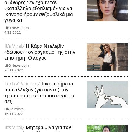
οι άνδρες δεν έχουν τον
«κατάλληλο εξοπλισμό» για να
ικανοποιήσουν σεξουαλικά μια
γυναίκα
LifO Newsroom
4.12.2022
It's Viral
Η Κάρα Ντελεβίν
«δώρισε» τον οργασμό της στην
επιστήμη -Ο λόγος
LifO Newsroom
28.11.2022
Τech & Science
Τρία ευρήματα
που άλλαξαν (για πάντα) τον
τρόπο που σκεφτόμαστε για το
σεξ
Φιλιώ Ράγκου
16.11.2022
It's Viral
Μητέρα μιλά για τον