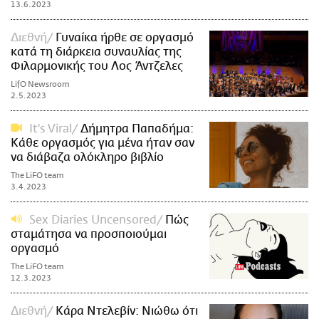
13.6.2023
Διεθνή
Γυναίκα ήρθε σε οργασμό
κατά τη διάρκεια συναυλίας της
Φιλαρμονικής του Λος Άντζελες
LifO Newsroom
2.5.2023
It's Viral
Δήμητρα Παπαδήμα:
Κάθε οργασμός για μένα ήταν σαν
να διάβαζα ολόκληρο βιβλίο
The LiFO team
3.4.2023
Sex Diaries Uncensored
Πώς
σταμάτησα να προσποιούμαι
οργασμό
The LiFO team
12.3.2023
Διεθνή
Κάρα Ντελεβίν: Νιώθω ότι