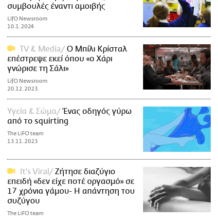
συμβουλές έναντι αμοιβής
LifO Newsroom
10.1.2024
TV & Media
Ο Μπίλι Κρίσταλ
επέστρεψε εκεί όπου «ο Χάρι
γνώρισε τη Σάλι»
LifO Newsroom
20.12.2023
Υγεία & Σώμα
Ένας οδηγός γύρω
από το squirting
The LiFO team
13.11.2023
It's Viral
Ζήτησε διαζύγιο
επειδή «δεν είχε ποτέ οργασμό» σε
17 χρόνια γάμου- Η απάντηση του
συζύγου
The LiFO team