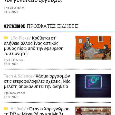
τον γυναικείο οργασμό;
ΑΜΠΑ
THE LIFO TEAM
PRINT
31.5.2026
ΠΡΟΣΦΑΤΕΣ ΕΙΔΗΣΕΙΣ
ΟΡΓΑΣΜΟΣ
Lifo Picks
Κρύβεται στ'
αλήθεια άλλος ένας αστικός
μύθος πίσω από την εφεύρεση
του δονητή;
The LiFO team
18.8.2025
Τech & Science
Χάσμα οργασμών
στις ετεροφυλόφιλες σχέσεις: Νέα
μελέτη αποκαλύπτει την αλήθεια
LifO Newsroom
13.8.2025
Διεθνή
«Όταν ο Χάρι γνώρισε
τη Σάλι»: Μεγκ Ράιαν και Μπίλι