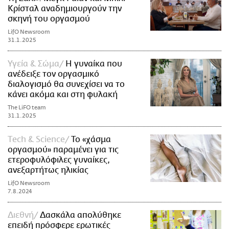
Κρίσταλ αναδημιουργούν την
σκηνή του οργασμού
LifO Newsroom
31.1.2025
Υγεία & Σώμα
Η γυναίκα που
ανέδειξε τον οργασμικό
διαλογισμό θα συνεχίσει να το
κάνει ακόμα και στη φυλακή
The LiFO team
31.1.2025
Τech & Science
Το «χάσμα
οργασμού» παραμένει για τις
ετεροφυλόφιλες γυναίκες,
ανεξαρτήτως ηλικίας
LifO Newsroom
7.8.2024
Διεθνή
Δασκάλα απολύθηκε
επειδή πρόσφερε ερωτικές