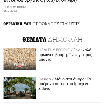
εντόπισε οργανική ύλη στον Άρη
ΑΜΠΑ
LIFO NEWSROOM
PRINT
16.9.2022
ΠΡΟΣΦΑΤΕΣ ΕΙΔΗΣΕΙΣ
ΟΡΓΑΝΙΚΗ ΥΛΗ
ΔΗΜΟΦΙΛΗ
ΘΕΜΑΤΑ
HEALTHY PEOPLE
Είναι καλό
πρωινό η βρόμη; Ένας γιατρός
απαντά
Design
Μόνο στα όνειρα: Τα
υπέροχα σπίτια του Ιμπέρ ντε
Ζιβανσί