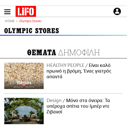
Παράκαμψη
προς
το
ΕΙΔΗΣΕΙΣ
κυρίως
HOME
Olympic Stores
περιεχόμενο
CULTURE
OLYMPIC STORES
ΑΠΟΨΕΙΣ
ΤΡΟΠΟΣ ΖΩΗΣ
ΔΗΜΟΦΙΛΗ
ΘΕΜΑΤΑ
PODCASTS
Plus
HEALTHY PEOPLE
Είναι καλό
πρωινό η βρόμη; Ένας γιατρός
απαντά
LIFO SHOP
NEWSLETTER
Design
Μόνο στα όνειρα: Τα
ΜΙΚΡΟΠΡΑΓΜΑΤΑ
υπέροχα σπίτια του Ιμπέρ ντε
THE GOOD LIFO
Ζιβανσί
LIFOLAND
CITY GUIDE