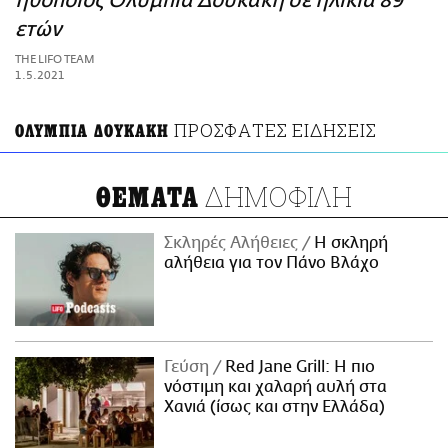
ηθοποιός Ολυμπία Δουκάκη σε ηλικία 89
ΑΜΠΑ
ετών
PRINT
THE LIFO TEAM
1.5.2021
ΠΡΟΣΦΑΤΕΣ ΕΙΔΗΣΕΙΣ
ΟΛΥΜΠΙΑ ΔΟΥΚΑΚΗ
ΔΗΜΟΦΙΛΗ
ΘΕΜΑΤΑ
Σκληρές Αλήθειες
H σκληρή
αλήθεια για τον Πάνο Βλάχο
Γεύση
Red Jane Grill: Η πιο
νόστιμη και χαλαρή αυλή στα
Χανιά (ίσως και στην Ελλάδα)