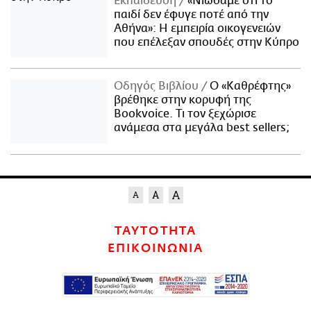
Εκπαίδευση
«Νιώσαμε ότι το
παιδί δεν έφυγε ποτέ από την
Αθήνα»: Η εμπειρία οικογενειών
που επέλεξαν σπουδές στην Κύπρο
Οδηγός Βιβλίου
Ο «Καθρέφτης»
βρέθηκε στην κορυφή της
Bookvoice. Τι τον ξεχώρισε
ανάμεσα στα μεγάλα best sellers;
ΤΑΥΤΟΤΗΤΑ
ΕΠΙΚΟΙΝΩΝΙΑ