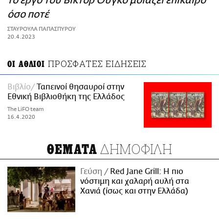
το έργο του Βικτόρ Ουγκό μοιάζει επίκαιρο
ΑΜΠΑ
όσο ποτέ
PRINT
ΣΤΑΥΡΟΥΛΑ ΠΑΠΑΣΠΥΡΟΥ
20.4.2023
ΠΡΟΣΦΑΤΕΣ ΕΙΔΗΣΕΙΣ
ΟΙ ΑΘΛΙΟΙ
Βιβλίο
Ταπεινοί θησαυροί στην
Εθνική Βιβλιοθήκη της Ελλάδος
The LiFO team
16.4.2020
ΔΗΜΟΦΙΛΗ
ΘΕΜΑΤΑ
Γεύση
Red Jane Grill: Η πιο
νόστιμη και χαλαρή αυλή στα
Χανιά (ίσως και στην Ελλάδα)