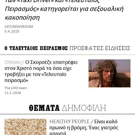
των «Taxi Driver» και «Τελευταίος
ΑΜΠΑ
Πειρασμός» κατηγορείται για σεξουαλική
PRINT
κακοποίηση
LIFO NEWSROOM
5.4.2025
ΠΡΟΣΦΑΤΕΣ ΕΙΔΗΣΕΙΣ
Ο ΤΕΛΕΥΤΑΙΟΣ ΠΕΙΡΑΣΜΟΣ
Οθόνες
Ο Σκορσέζε επιστρέφει
στον Χριστό παρά τα όσα είχε
τραβήξει με τον «Τελευταίο
πειρασμό»
The LiFO team
11.1.2024
ΔΗΜΟΦΙΛΗ
ΘΕΜΑΤΑ
HEALTHY PEOPLE
Είναι καλό
πρωινό η βρόμη; Ένας γιατρός
απαντά