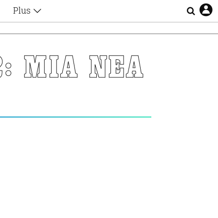
Plus
Θέματα
Συνεντεύξεις
Videos
: ΜΙΑ ΝΕΑ
τα
Αφιερώματα
Ζώδια
Εξομολογήσεις
Blogs
η
Οι Αθηναίοι
Απώλειες
Lgbtqi+
Επιλογές