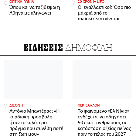
ΟΠΤΙΚΗ ΓΩΝΙΑ
20 ΧΡΟΝΙΑ LIFO
Όπου και να ταξιδέψω η
Οι εναλλακτικοί: Όσο πιο
Αθήνα με πληγώνει
μακριά από το
mainstream γίνεται
ΔΗΜΟΦΙΛΗ
ΕΙΔΗΣΕΙΣ
ΔΙΕΘΝΗ
ΠΕΡΙΒΑΛΛΟΝ
Αντόνιο Μπαντέρας: «Η
Το φαινόμενο «Ελ Νίνιο»
καρδιακή προσβολή
ενδέχεται να οδηγήσει
ήταν το καλύτερο
50 εκατ. ανθρώπους σε
πράγμα που συνέβη ποτέ
κατάσταση οξείας πείνας
στη ζωή μου»
πριν το τέλος του 2027