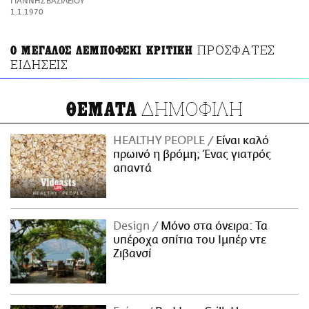
ΓΙΑΝΝΗΣ ΒΑΣΙΛΕΙΟΥ
ΑΜΠΑ
1.1.1970
PRINT
ΠΡΟΣΦΑΤΕΣ
Ο ΜΕΓΑΛΟΣ ΛΕΜΠΟΦΣΚΙ ΚΡΙΤΙΚΗ
ΕΙΔΗΣΕΙΣ
ΔΗΜΟΦΙΛΗ
ΘΕΜΑΤΑ
HEALTHY PEOPLE
Είναι καλό
πρωινό η βρόμη; Ένας γιατρός
απαντά
Design
Μόνο στα όνειρα: Τα
υπέροχα σπίτια του Ιμπέρ ντε
Ζιβανσί