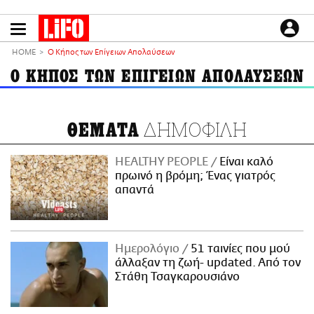
Παράκαμψη
προς
το
ΕΙΔΗΣΕΙΣ
κυρίως
HOME
Ο Κήπος των Επίγειων Απολαύσεων
περιεχόμενο
CULTURE
Ο ΚΗΠΟΣ ΤΩΝ ΕΠΙΓΕΙΩΝ ΑΠΟΛΑΥΣΕΩΝ
ΑΠΟΨΕΙΣ
ΤΡΟΠΟΣ ΖΩΗΣ
ΔΗΜΟΦΙΛΗ
ΘΕΜΑΤΑ
PODCASTS
Plus
HEALTHY PEOPLE
Είναι καλό
πρωινό η βρόμη; Ένας γιατρός
απαντά
LIFO SHOP
NEWSLETTER
Ημερολόγιο
51 ταινίες που μού
ΜΙΚΡΟΠΡΑΓΜΑΤΑ
άλλαξαν τη ζωή- updated. Aπό τον
THE GOOD LIFO
Στάθη Τσαγκαρουσιάνο
LIFOLAND
CITY GUIDE