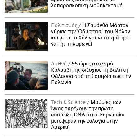
λαπαροσκοπική ωοθηκεκτομή
Πολιτισμός
Η Σαμάνθα Μόρτον
γύρισε την “Οδύσσεια” του Νόλαν
και μετά το Χόλιγουντ σταμάτησε
να της τηλεφωνεί
Διεθνή
55 ώρες στο νερό:
Κολυμβητής διέσχισε τη Βαλτική
Θάλασσα από τη Σουηδία έως την
Πολωνία
Τech & Science
Μούμιες των
Ίνκας παρέχουν την πρώτη
απόδειξη DNA ότι οι Ευρωπαίοι
μετέφεραν την ευλογιά στην
Αμερική