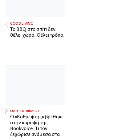
GOOD LIVING
Το BBQ στο σπίτι δεν
θέλει χώρο. Θέλει τρόπο.
ΟΔΗΓΟΣ ΒΙΒΛΙΟΥ
Ο «Καθρέφτης» βρέθηκε
στην κορυφή της
Bookvoice. Τι τον
ξεχώρισε ανάμεσα στα