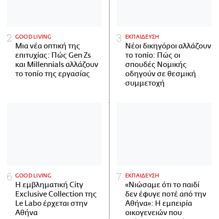
GOOD LIVING
ΕΚΠΑΙΔΕΥΣΗ
Μια νέα οπτική της
Νέοι δικηγόροι αλλάζουν
επιτυχίας: Πώς Gen Zs
το τοπίο: Πώς οι
και Millennials αλλάζουν
σπουδές Νομικής
το τοπίο της εργασίας
οδηγούν σε θεσμική
συμμετοχή
GOOD LIVING
ΕΚΠΑΙΔΕΥΣΗ
Η εμβληματική City
«Νιώσαμε ότι το παιδί
Exclusive Collection της
δεν έφυγε ποτέ από την
Le Labo έρχεται στην
Αθήνα»: Η εμπειρία
Αθήνα
οικογενειών που