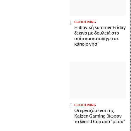
GOOD LIVING
Η ιδανική summer Friday
ξεκινά με δουλειά στο
σπίτι και καταλήγει σε
κάποιο νησί
GOOD LIVING
Οι εργαζόμενοι της
Kaizen Gaming βίωσαν
το World Cup από "μέσα"