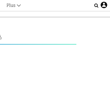
Plus
Θέματα
Συνεντεύξεις
Videos
Α
τα
Αφιερώματα
Ζώδια
Εξομολογήσεις
Blogs
η
Οι Αθηναίοι
Απώλειες
Lgbtqi+
Επιλογές