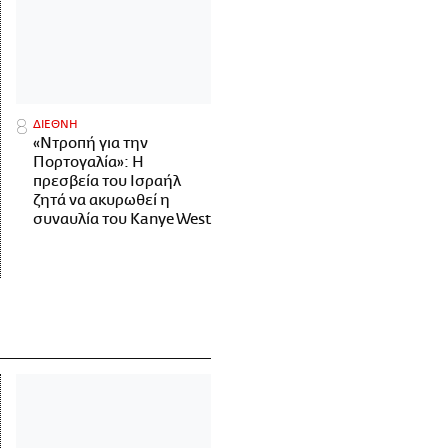
ΔΙΕΘΝΗ
«Ντροπή για την
Πορτογαλία»: Η
πρεσβεία του Ισραήλ
ζητά να ακυρωθεί η
συναυλία του Kanye West