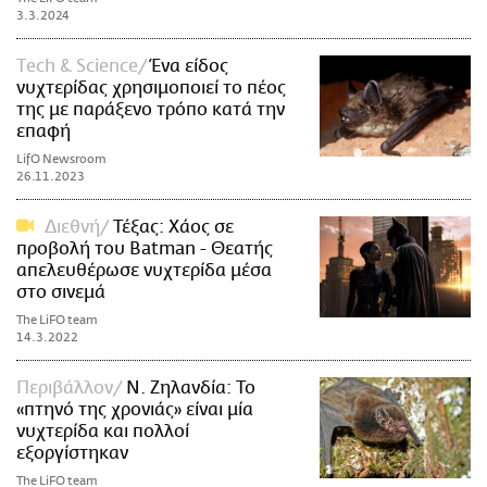
3.3.2024
Τech & Science
Ένα είδος
νυχτερίδας χρησιμοποιεί το πέος
της με παράξενο τρόπο κατά την
επαφή
LifO Newsroom
26.11.2023
Διεθνή
Τέξας: Χάος σε
προβολή του Batman - Θεατής
απελευθέρωσε νυχτερίδα μέσα
στο σινεμά
The LiFO team
14.3.2022
Περιβάλλον
Ν. Ζηλανδία: Το
«πτηνό της χρονιάς» είναι μία
νυχτερίδα και πολλοί
εξοργίστηκαν
The LiFO team