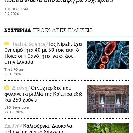
λύσσα έπειτα από επαφή με νυχτερίδα
ΑΜΠΑ
THE LIFO TEAM
PRINT
2.7.2026
ΠΡΟΣΦΑΤΕΣ ΕΙΔΗΣΕΙΣ
ΝΥΧΤΕΡΙΔΑ
Τech & Science
Ιός Nipah: Έχει
θνησιμότητα 40 με 50 τοις εκατό -
Ποιες οι πιθανότητες να φτάσει
στην Ελλάδα
The LiFO team
30.1.2026
Διεθνή
Οι νυχτερίδες που
φυλάνε τα βιβλία της Κοΐμπρα εδώ
και 250 χρόνια
LifO Newsroom
22.10.2025
Διεθνή
Καλιφόρνια: Δασκάλα
πέθανε μετά από δάγκωμα