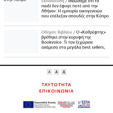
Εκπαίδευση
«Νιώσαμε ότι το
παιδί δεν έφυγε ποτέ από την
Αθήνα»: Η εμπειρία οικογενειών
που επέλεξαν σπουδές στην Κύπρο
Οδηγός Βιβλίου
Ο «Καθρέφτης»
βρέθηκε στην κορυφή της
Bookvoice. Τι τον ξεχώρισε
ανάμεσα στα μεγάλα best sellers;
ΤΑΥΤΟΤΗΤΑ
ΕΠΙΚΟΙΝΩΝΙΑ