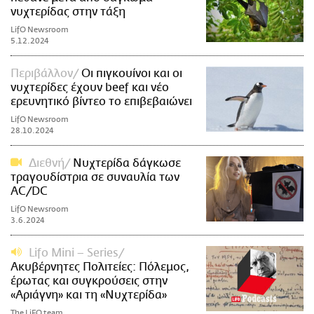
νυχτερίδας στην τάξη
LifO Newsroom
5.12.2024
Περιβάλλον
Οι πιγκουίνοι και οι
νυχτερίδες έχουν beef και νέο
ερευνητικό βίντεο το επιβεβαιώνει
LifO Newsroom
28.10.2024
Διεθνή
Νυχτερίδα δάγκωσε
τραγουδίστρια σε συναυλία των
AC/DC
LifO Newsroom
3.6.2024
Lifo Mini – Series
Ακυβέρνητες Πολιτείες: Πόλεμος,
έρωτας και συγκρούσεις στην
«Αριάγνη» και τη «Νυχτερίδα»
The LiFO team