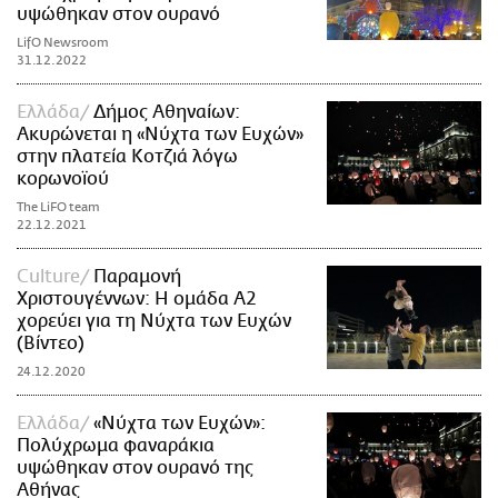
υψώθηκαν στον ουρανό
LifO Newsroom
31.12.2022
Ελλάδα
Δήμος Αθηναίων:
Ακυρώνεται η «Νύχτα των Ευχών»
στην πλατεία Κοτζιά λόγω
κορωνοϊού
The LiFO team
22.12.2021
Culture
Παραμονή
Χριστουγέννων: Η ομάδα Α2
χορεύει για τη Νύχτα των Ευχών
(Βίντεο)
24.12.2020
Ελλάδα
«Νύχτα των Ευχών»:
Πολύχρωμα φαναράκια
υψώθηκαν στον ουρανό της
Αθήνας