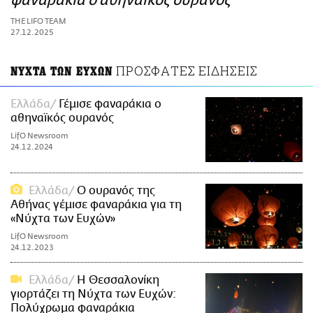
φαναράκια ο αθηναϊκός ουρανός
ΑΜΠΑ
THE LIFO TEAM
PRINT
27.12.2025
ΠΡΟΣΦΑΤΕΣ ΕΙΔΗΣΕΙΣ
ΝΥΧΤΑ ΤΩΝ ΕΥΧΩΝ
Ελλάδα
Γέμισε φαναράκια ο
αθηναϊκός ουρανός
LifO Newsroom
24.12.2024
Ελλάδα
Ο ουρανός της
Αθήνας γέμισε φαναράκια για τη
«Νύχτα των Ευχών»
LifO Newsroom
24.12.2023
Ελλάδα
H Θεσσαλονίκη
γιορτάζει τη Νύχτα των Ευχών:
Πολύχρωμα φαναράκια