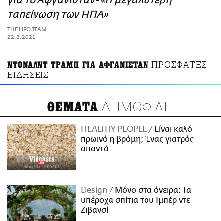
για το Αφγανιστάν- «Η μεγαλύτερη
ΑΜΠΑ
ταπείνωση των ΗΠΑ»
PRINT
THE LIFO TEAM
22.8.2021
ΠΡΟΣΦΑΤΕΣ
ΝΤΟΝΑΛΝΤ ΤΡΑΜΠ ΓΙΑ ΑΦΓΑΝΙΣΤΑΝ
ΕΙΔΗΣΕΙΣ
ΔΗΜΟΦΙΛΗ
ΘΕΜΑΤΑ
HEALTHY PEOPLE
Είναι καλό
πρωινό η βρόμη; Ένας γιατρός
απαντά
Design
Μόνο στα όνειρα: Τα
υπέροχα σπίτια του Ιμπέρ ντε
Ζιβανσί