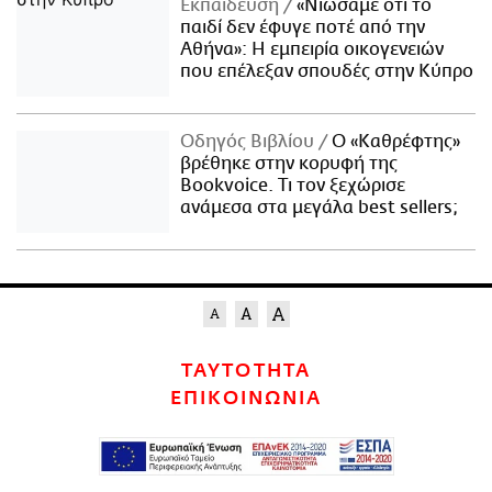
Εκπαίδευση
«Νιώσαμε ότι το
παιδί δεν έφυγε ποτέ από την
Αθήνα»: Η εμπειρία οικογενειών
που επέλεξαν σπουδές στην Κύπρο
Οδηγός Βιβλίου
Ο «Καθρέφτης»
βρέθηκε στην κορυφή της
Bookvoice. Τι τον ξεχώρισε
ανάμεσα στα μεγάλα best sellers;
ΤΑΥΤΟΤΗΤΑ
ΕΠΙΚΟΙΝΩΝΙΑ