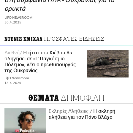
στη συμφωνία ΗΠΑ - Ουκρανίας για τα
ΑΜΠΑ
ορυκτά
PRINT
LIFO NEWSROOM
30.4.2025
ΠΡΟΣΦΑΤΕΣ ΕΙΔΗΣΕΙΣ
ΝΤΕΝΙΣ ΣΜΙΧΑΛ
Διεθνή
Η ήττα του Κιέβου θα
οδηγήσει σε «Γ' Παγκόσμιο
Πόλεμο», λέει ο πρωθυπουργός
της Ουκρανίας
LifO Newsroom
18.4.2024
ΔΗΜΟΦΙΛΗ
ΘΕΜΑΤΑ
Σκληρές Αλήθειες
H σκληρή
αλήθεια για τον Πάνο Βλάχο