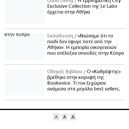
Good Living
Η εμβληματική City
Exclusive Collection της Le Labo
έρχεται στην Αθήνα
Εκπαίδευση
«Νιώσαμε ότι το
παιδί δεν έφυγε ποτέ από την
Αθήνα»: Η εμπειρία οικογενειών
που επέλεξαν σπουδές στην Κύπρο
Οδηγός Βιβλίου
Ο «Καθρέφτης»
βρέθηκε στην κορυφή της
Bookvoice. Τι τον ξεχώρισε
ανάμεσα στα μεγάλα best sellers;