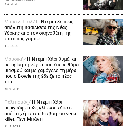
3.4.2020
Μόδα & Στυλ
Η Ντέμπι Χάρι ως
απόλυτη Βασίλισσα της Νέας
Υόρκης από τον σκηνοθέτη της
«Ιστορίας γάμου»
4.2.2020
Μουσική
Η Ντέμπι Χάρι θυμάται
με φρίκη τη νύχτα που έπεσε θύμα
βιασμού και με χαμόγελο τη μέρα
που ο Bowie της έδειξε το πέος
του
30.9.2019
Πολιτισμός
Η Ντέμπι Χάρι
περιγράφει πώς γλίτωσε κάποτε
από τα χέρια του διαβόητου serial
killer, Τεντ Μπάντι
31.5.2019