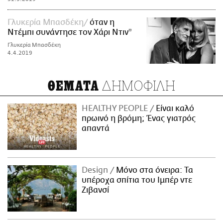
Γλυκερία Μπασδέκη
όταν η
Ντέμπι συνάντησε τον Χάρι Ντιν*
Γλυκερία Μπασδέκη
4.4.2019
ΔΗΜΟΦΙΛΗ
ΘΕΜΑΤΑ
HEALTHY PEOPLE
Είναι καλό
πρωινό η βρόμη; Ένας γιατρός
απαντά
Design
Μόνο στα όνειρα: Τα
υπέροχα σπίτια του Ιμπέρ ντε
Ζιβανσί