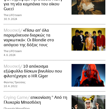
για τη νέα καμπάνια του οίκου
Gucci
The LiFO team
30.9.2024
Μουσική
«Πίσω απ' όλα
παραμόνευαν διαρκώς τα
ναρκωτικά»: Οι Blondie στο
απόγειο της δόξας τους
The LiFO team
4.6.2024
Μουσική
10 απόκοσμα
εξώφυλλα δίσκων βινυλίου που
φιλοτέχνησε ο HR Giger
Φώντας Τρούσας
10.4.2022
Crying Game
επικονίαση * Από τη
Γλυκερία Μπασδέκη
Γλυκερία Μπασδέκη