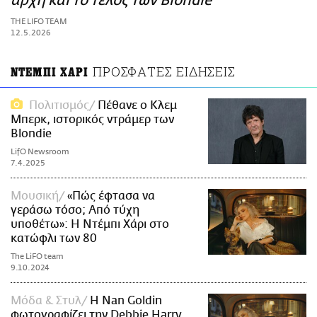
αρχή και το τέλος των Blondie
ΑΜΠΑ
THE LIFO TEAM
PRINT
12.5.2026
ΠΡΟΣΦΑΤΕΣ ΕΙΔΗΣΕΙΣ
ΝΤΕΜΠΙ ΧΑΡΙ
Πολιτισμός
Πέθανε ο Κλεμ
Μπερκ, ιστορικός ντράμερ των
Blondie
LifO Newsroom
7.4.2025
Μουσική
«Πώς έφτασα να
γεράσω τόσο; Από τύχη
υποθέτω»: Η Ντέμπι Χάρι στο
κατώφλι των 80
The LiFO team
9.10.2024
Μόδα & Στυλ
Η Nan Goldin
φωτογραφίζει την Debbie Harry