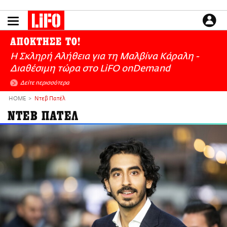
Παράκαμψη
προς
το
ΕΙΔΗΣΕΙΣ
κυρίως
ΑΠΟΚΤΗΣΕ ΤΟ!
περιεχόμενο
CULTURE
Η Σκληρή Αλήθεια για τη Μαλβίνα Κάραλη -
ΑΠΟΨΕΙΣ
Διαθέσιμη τώρα στo LiFO onDemand
ΤΡΟΠΟΣ ΖΩΗΣ
Δείτε περισσότερα
PODCASTS
HOME
Ντεβ Πατέλ
Plus
ΝΤΕΒ ΠΑΤΕΛ
LIFO SHOP
NEWSLETTER
ΜΙΚΡΟΠΡΑΓΜΑΤΑ
THE GOOD LIFO
LIFOLAND
CITY GUIDE