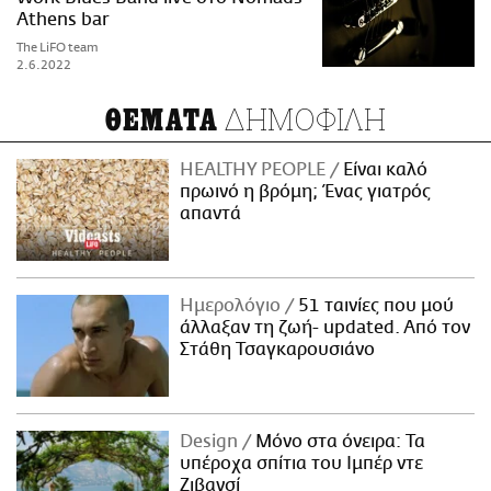
Athens bar
The LiFO team
2.6.2022
ΔΗΜΟΦΙΛΗ
ΘΕΜΑΤΑ
HEALTHY PEOPLE
Είναι καλό
πρωινό η βρόμη; Ένας γιατρός
απαντά
Ημερολόγιο
51 ταινίες που μού
άλλαξαν τη ζωή- updated. Aπό τον
Στάθη Τσαγκαρουσιάνο
Design
Μόνο στα όνειρα: Τα
υπέροχα σπίτια του Ιμπέρ ντε
Ζιβανσί