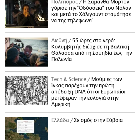
Πολιτισμός
Η Σαμάνθα Μόρτον
γύρισε την “Οδύσσεια” του Νόλαν
και μετά το Χόλιγουντ σταμάτησε
να της τηλεφωνεί
Διεθνή
55 ώρες στο νερό:
Κολυμβητής διέσχισε τη Βαλτική
Θάλασσα από τη Σουηδία έως την
Πολωνία
Τech & Science
Μούμιες των
Ίνκας παρέχουν την πρώτη
απόδειξη DNA ότι οι Ευρωπαίοι
μετέφεραν την ευλογιά στην
Αμερική
Ελλάδα
Σεισμός στην Εύβοια