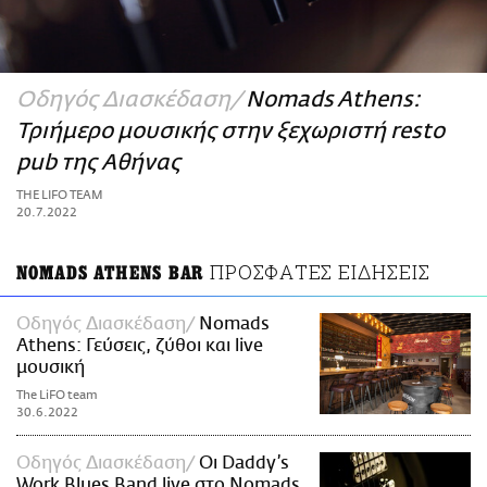
ΑΜΠΑ
PRINT
Οδηγός Διασκέδαση
Nomads Athens:
Τριήμερο μουσικής στην ξεχωριστή resto
pub της Αθήνας
THE LIFO TEAM
20.7.2022
ΠΡΟΣΦΑΤΕΣ ΕΙΔΗΣΕΙΣ
NOMADS ATHENS BAR
Οδηγός Διασκέδαση
Nomads
Athens: Γεύσεις, ζύθοι και live
μουσική
The LiFO team
30.6.2022
Οδηγός Διασκέδαση
Οι Daddy’s
Work Blues Band live στο Nomads