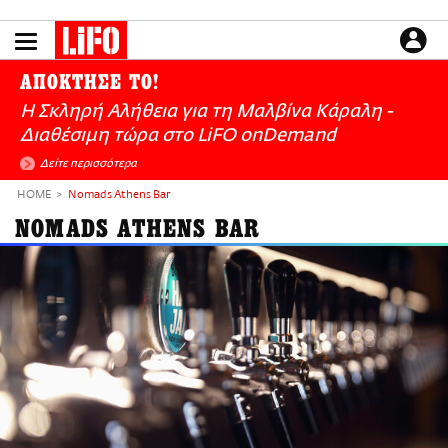
Παράκαμψη
προς
το
ΕΙΔΗΣΕΙΣ
κυρίως
ΑΠΟΚΤΗΣΕ ΤΟ!
περιεχόμενο
CULTURE
Η Σκληρή Αλήθεια για τη Μαλβίνα Κάραλη -
ΑΠΟΨΕΙΣ
Διαθέσιμη τώρα στo LiFO onDemand
ΤΡΟΠΟΣ ΖΩΗΣ
Δείτε περισσότερα
PODCASTS
HOME
Nomads Athens Bar
Plus
NOMADS ATHENS BAR
LIFO SHOP
NEWSLETTER
ΜΙΚΡΟΠΡΑΓΜΑΤΑ
THE GOOD LIFO
LIFOLAND
CITY GUIDE