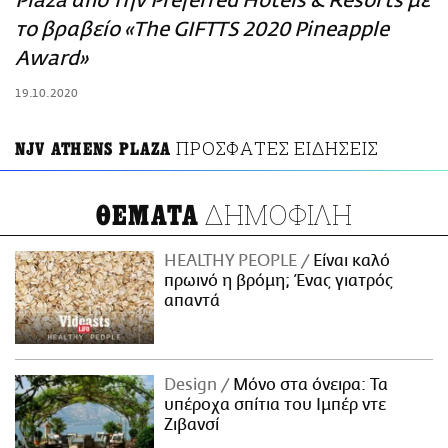
Plaza από την Preferred Hotels & Resorts με
ΑΜΠΑ
το βραβείο «The GIFTTS 2020 Pineapple
PRINT
Award»
19.10.2020
ΠΡΟΣΦΑΤΕΣ ΕΙΔΗΣΕΙΣ
NJV ATHENS PLAZA
ΔΗΜΟΦΙΛΗ
ΘΕΜΑΤΑ
HEALTHY PEOPLE
Είναι καλό
πρωινό η βρόμη; Ένας γιατρός
απαντά
Design
Μόνο στα όνειρα: Τα
υπέροχα σπίτια του Ιμπέρ ντε
Ζιβανσί