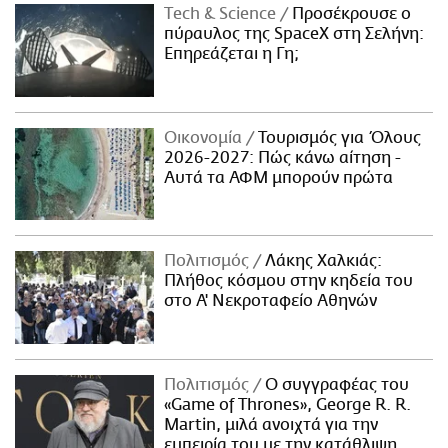
Τech & Science
Προσέκρουσε ο
πύραυλος της SpaceX στη Σελήνη:
Επηρεάζεται η Γη;
Οικονομία
Τουρισμός για Όλους
2026-2027: Πώς κάνω αίτηση -
Αυτά τα ΑΦΜ μπορούν πρώτα
Πολιτισμός
Λάκης Χαλκιάς:
Πλήθος κόσμου στην κηδεία του
στο Α' Νεκροταφείο Αθηνών
Πολιτισμός
Ο συγγραφέας του
«Game of Thrones», George R. R.
Martin, μιλά ανοιχτά για την
εμπειρία του με την κατάθλιψη