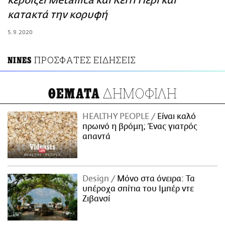
κερδίζει Metallica και Κέιτι Πέρι και
ΑΜΠΑ
κατακτά την κορυφή
PRINT
5.9.2020
ΠΡΟΣΦΑΤΕΣ ΕΙΔΗΣΕΙΣ
NINES
ΔΗΜΟΦΙΛΗ
ΘΕΜΑΤΑ
HEALTHY PEOPLE
Είναι καλό
πρωινό η βρόμη; Ένας γιατρός
απαντά
Design
Μόνο στα όνειρα: Τα
υπέροχα σπίτια του Ιμπέρ ντε
Ζιβανσί