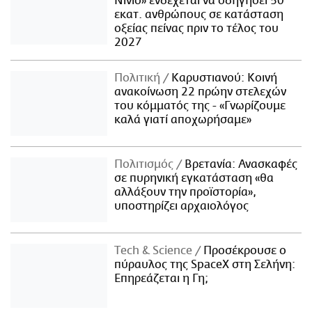
Νίνιο» ενδέχεται να οδηγήσει 50
εκατ. ανθρώπους σε κατάσταση
οξείας πείνας πριν το τέλος του
2027
Πολιτική
Καρυστιανού: Κοινή
ανακοίνωση 22 πρώην στελεχών
του κόμματός της - «Γνωρίζουμε
καλά γιατί αποχωρήσαμε»
Πολιτισμός
Βρετανία: Ανασκαφές
σε πυρηνική εγκατάσταση «θα
αλλάξουν την προϊστορία»,
υποστηρίζει αρχαιολόγος
Τech & Science
Προσέκρουσε ο
πύραυλος της SpaceX στη Σελήνη:
Επηρεάζεται η Γη;