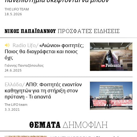
πανεπιστήμια σκέφτονται να μπουν
ΑΜΠΑ
THE LIFO TEAM
PRINT
18.5.2026
ΠΡΟΣΦΑΤΕΣ ΕΙΔΗΣΕΙΣ
ΝΙΚΟΣ ΠΑΠΑΪΩΑΝΝΟΥ
Radio Lifo
«Αιώνιοι» φοιτητές;
Ποιος θα διαγράφεται και ποιος
όχι;
Γιάννης Πανταζόπουλος
24.6.2025
Ελλάδα
ΑΠΘ: Φοιτητές εναντίον
καθηγητών για τη στήριξη στον
πρύτανη - Τι απαντά
The LiFO team
3.3.2021
ΔΗΜΟΦΙΛΗ
ΘΕΜΑΤΑ