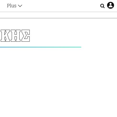
Plus
Θέματα
Συνεντεύξεις
Videos
ΑΚΗΣ
τα
Αφιερώματα
Ζώδια
Εξομολογήσεις
Blogs
η
Οι Αθηναίοι
Απώλειες
Lgbtqi+
Επιλογές