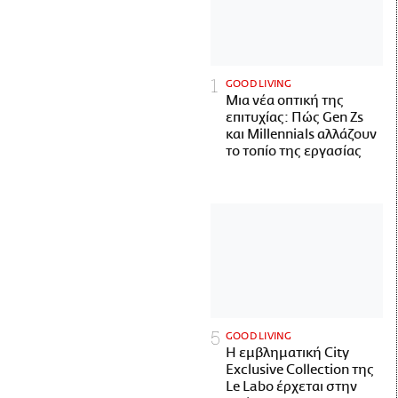
GOOD LIVING
Μια νέα οπτική της
επιτυχίας: Πώς Gen Zs
και Millennials αλλάζουν
το τοπίο της εργασίας
GOOD LIVING
Η εμβληματική City
Exclusive Collection της
Le Labo έρχεται στην