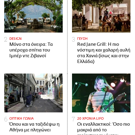
DESIGN
ΓΕΥΣΗ
Μόνο στα όνειρα: Τα
Red Jane Grill: Η πιο
υπέροχα σπίτια του
νόστιμη και χαλαρή αυλή
Ιμπέρ ντε Ζιβανσί
στα Χανιά (ίσως και στην
Ελλάδα)
ΟΠΤΙΚΗ ΓΩΝΙΑ
20 ΧΡΟΝΙΑ LIFO
Όπου και να ταξιδέψω η
Οι εναλλακτικοί: Όσο πιο
Αθήνα με πληγώνει
μακριά από το