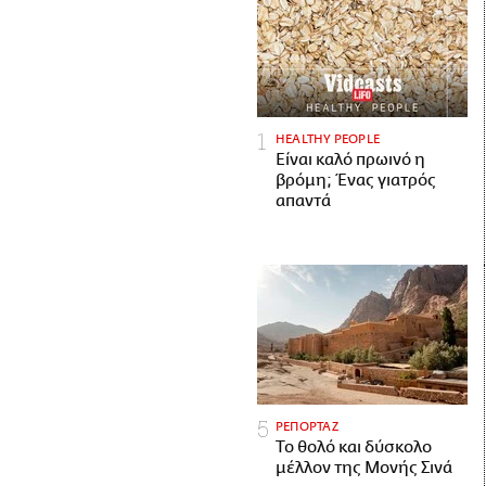
HEALTHY PEOPLE
Είναι καλό πρωινό η
βρόμη; Ένας γιατρός
απαντά
ΡΕΠΟΡΤΑΖ
Το θολό και δύσκολο
μέλλον της Μονής Σινά