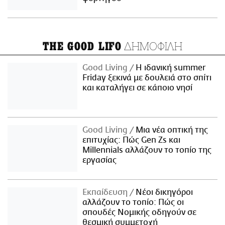
ΔΗΜΟΦΙΛΗ
THE GOOD LIFO
Good Living
Η ιδανική summer
Friday ξεκινά με δουλειά στο σπίτι
και καταλήγει σε κάποιο νησί
Good Living
Μια νέα οπτική της
επιτυχίας: Πώς Gen Zs και
Millennials αλλάζουν το τοπίο της
εργασίας
Εκπαίδευση
Νέοι δικηγόροι
αλλάζουν το τοπίο: Πώς οι
σπουδές Νομικής οδηγούν σε
θεσμική συμμετοχή