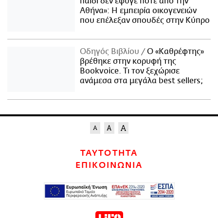
παιδί δεν έφυγε ποτέ από την
Αθήνα»: Η εμπειρία οικογενειών
που επέλεξαν σπουδές στην Κύπρο
Οδηγός Βιβλίου
Ο «Καθρέφτης»
βρέθηκε στην κορυφή της
Bookvoice. Τι τον ξεχώρισε
ανάμεσα στα μεγάλα best sellers;
ΤΑΥΤΟΤΗΤΑ
ΕΠΙΚΟΙΝΩΝΙΑ