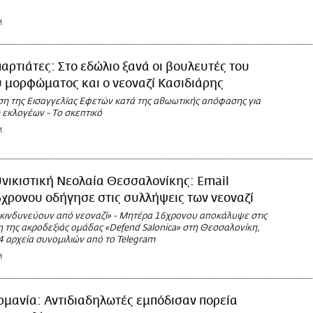
M
αρτιάτες: Στο εδώλιο ξανά οι βουλευτές του
 μορφώματος και ο νεοναζί Κασιδιάρης
η της Εισαγγελίας Εφετών κατά της αθωωτικής απόφασης για
 εκλογέων - Το σκεπτικό
M
νικιστική Νεολαία Θεσσαλονίκης: Email
χρονου οδήγησε στις συλλήψεις των νεοναζί
ς κινδυνεύουν από νεοναζί» - Μητέρα 16χρονου αποκάλυψε στις
η της ακροδεξιάς ομάδας «Defend Salonica» στη Θεσσαλονίκη,
4 αρχεία συνομιλιών από το Telegram
M
ρμανία: Αντιδιαδηλωτές εμπόδισαν πορεία