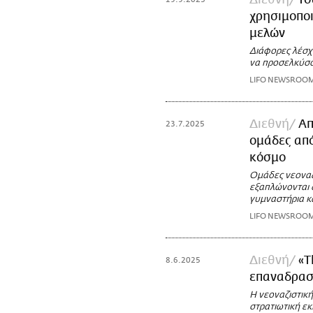
Διεθνή
Τσ
χρησιμοποι
μελών
Διάφορες λέσχ
να προσελκύσο
LIFO NEWSROO
Διεθνή
Απ
23.7.2025
ομάδες από
κόσμο
Ομάδες νεοναζί
εξαπλώνονται 
γυμναστήρια κα
LIFO NEWSROO
Διεθνή
«T
8.6.2025
επαναδραστ
Η νεοναζιστικ
στρατιωτική εκ