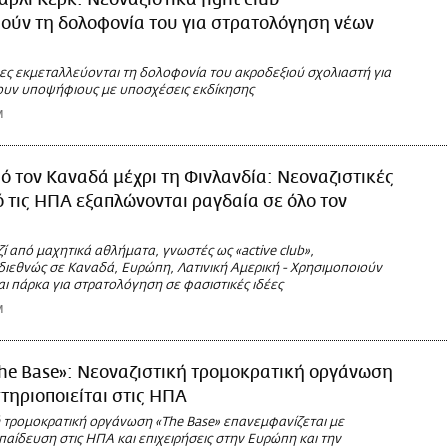
άρλι Κερκ: Νεοναζιστικά fight club
ούν τη δολοφονία του για στρατολόγηση νέων
ες εκμεταλλεύονται τη δολοφονία του ακροδεξιού σχολιαστή για
υν υποψήφιους με υποσχέσεις εκδίκησης
M
ό τον Καναδά μέχρι τη Φινλανδία: Nεοναζιστικές
 τις ΗΠΑ εξαπλώνονται ραγδαία σε όλο τον
 από μαχητικά αθλήματα, γνωστές ως «active club»,
διεθνώς σε Καναδά, Ευρώπη, Λατινική Αμερική - Χρησιμοποιούν
ι πάρκα για στρατολόγηση σε φασιστικές ιδέες
M
he Base»: Νεοναζιστική τρομοκρατική οργάνωση
ηριοποιείται στις ΗΠΑ
ή τρομοκρατική οργάνωση «The Base» επανεμφανίζεται με
παίδευση στις ΗΠΑ και επιχειρήσεις στην Ευρώπη και την