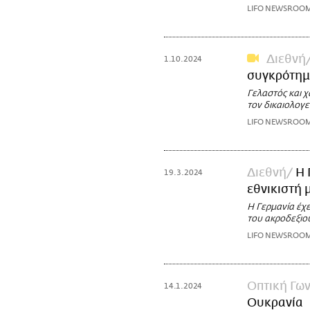
LIFO NEWSROO
Διεθνή
1.10.2024
συγκρότημα
Γελαστός και χ
τον δικαιολογε
LIFO NEWSROO
Διεθνή
Η 
19.3.2024
εθνικιστή 
Η Γερμανία έχε
του ακροδεξιο
LIFO NEWSROO
Οπτική Γων
14.1.2024
Ουκρανία