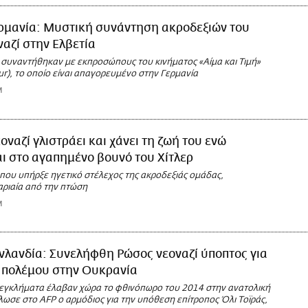
ρμανία: Μυστική συνάντηση ακροδεξιών του
ναζί στην Ελβετία
συναντήθηκαν με εκπροσώπους του κινήματος «Αίμα και Τιμή»
r), το οποίο είναι απαγορευμένο στην Γερμανία
M
οναζί γλιστράει και χάνει τη ζωή του ενώ
ι στο αγαπημένο βουνό του Χίτλερ
που υπήρξε ηγετικό στέλεχος της ακροδεξιάς ομάδας,
ριαία από την πτώση
M
νλανδία: Συνελήφθη Ρώσος νεοναζί ύποπτος για
 πολέμου στην Ουκρανία
εγκλήματα έλαβαν χώρα το φθινόπωρο του 2014 στην ανατολική
ωσε στο AFP ο αρμόδιος για την υπόθεση επίτροπος Όλι Τοϊράς,