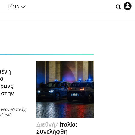
Plus
Θέματα
Συνεντεύξεις
Videos
τα
Αφιερώματα
Ζώδια
Εξομολογήσεις
Blogs
η
Οι Αθηναίοι
μένη
Απώλειες
ια
Lgbtqi+
τρανς
Επιλογές
 στην
 νεοναζιστικής
d and
Διεθνή
Ιταλία:
Συνελήφθη