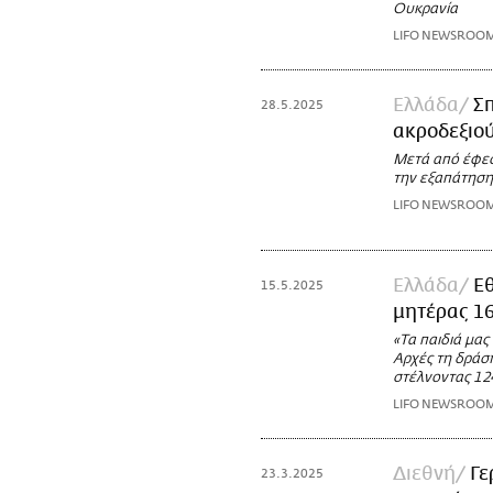
Ουκρανία
LIFO NEWSROO
Ελλάδα
Σπ
28.5.2025
ακροδεξιού
Μετά από έφεσ
την εξαπάτηση
LIFO NEWSROO
Ελλάδα
Εθ
15.5.2025
μητέρας 16
«Τα παιδιά μα
Αρχές τη δράσ
στέλνοντας 12
LIFO NEWSROO
Διεθνή
Γε
23.3.2025