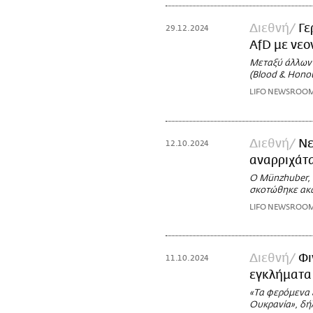
Διεθνή
Γε
29.12.2024
AfD με νεο
Μεταξύ άλλων 
(Blood & Honou
LIFO NEWSROO
Διεθνή
Νε
12.10.2024
αναρριχάτα
Ο Münzhuber, 
σκοτώθηκε ακα
LIFO NEWSROO
Διεθνή
Φι
11.10.2024
εγκλήματα
«Τα φερόμενα 
Ουκρανία», δήλ