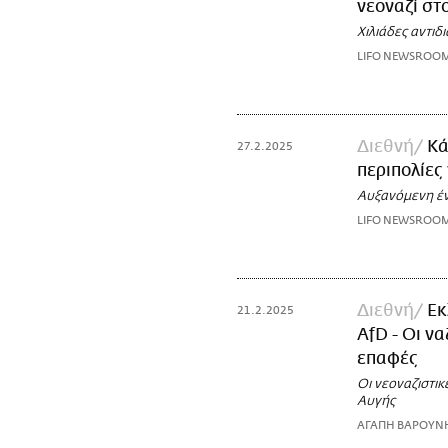
νεοναζί στ
Χιλιάδες αντι
LIFO NEWSROO
Διεθνή
Κά
27.2.2025
περιπολίες
Αυξανόμενη έντ
LIFO NEWSROO
Διεθνή
Εκ
21.2.2025
AfD - Οι ν
επαφές
Οι νεοναζιστικ
Αυγής
ΑΓΑΠΗ ΒΑΡΟΥΝ