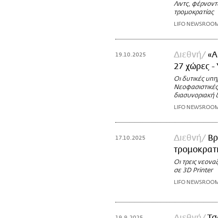
Λιντς, φέρνοντ
τρομοκρατίας
LIFO NEWSROO
Διεθνή
«A
19.10.2025
27 χώρες -
Οι δυτικές υπη
Νεοφασιστικές
διασυνοριακή 
LIFO NEWSROO
Διεθνή
Βρ
17.10.2025
τρομοκρατι
Οι τρεις νεονα
σε 3D Printer
LIFO NEWSROO
19.9.2025