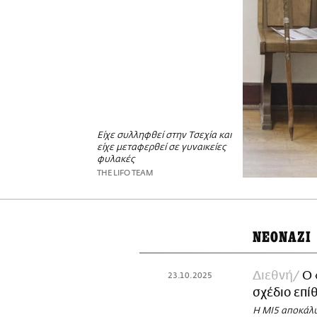
Είχε συλληφθεί στην Τσεχία και
είχε μεταφερθεί σε γυναικείες
φυλακές
THE LIFO TEAM
ΝΕΟΝΑΖΙ
Διεθνή
Ο 
23.10.2025
σχέδιο επί
Η MI5 αποκάλυ