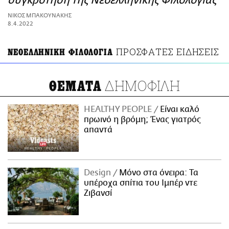
συγκρότηση της Νεοελληνικής Φιλολογίας
ΑΜΠΑ
ΝΙΚΟΣ ΜΠΑΚΟΥΝΑΚΗΣ
PRINT
8.4.2022
ΠΡΟΣΦΑΤΕΣ ΕΙΔΗΣΕΙΣ
ΝΕΟΕΛΛΗΝΙΚΗ ΦΙΛΟΛΟΓΙΑ
ΔΗΜΟΦΙΛΗ
ΘΕΜΑΤΑ
HEALTHY PEOPLE
Είναι καλό
πρωινό η βρόμη; Ένας γιατρός
απαντά
Design
Μόνο στα όνειρα: Τα
υπέροχα σπίτια του Ιμπέρ ντε
Ζιβανσί