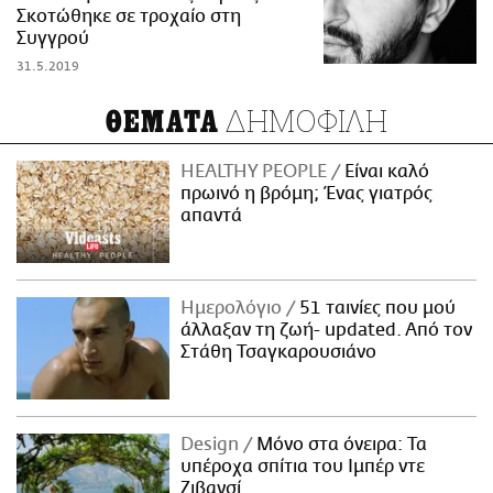
Σκοτώθηκε σε τροχαίο στη
Συγγρού
31.5.2019
ΔΗΜΟΦΙΛΗ
ΘΕΜΑΤΑ
HEALTHY PEOPLE
Είναι καλό
πρωινό η βρόμη; Ένας γιατρός
απαντά
Ημερολόγιο
51 ταινίες που μού
άλλαξαν τη ζωή- updated. Aπό τον
Στάθη Τσαγκαρουσιάνο
Design
Μόνο στα όνειρα: Τα
υπέροχα σπίτια του Ιμπέρ ντε
Ζιβανσί