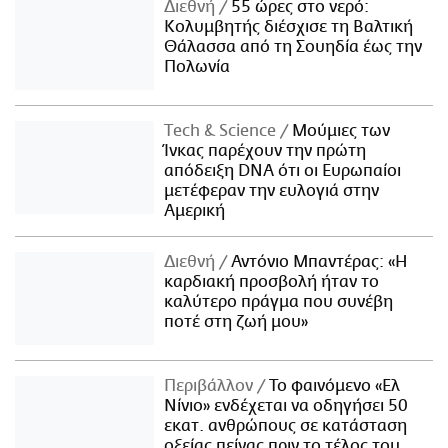
Διεθνή
55 ώρες στο νερό:
Κολυμβητής διέσχισε τη Βαλτική
Θάλασσα από τη Σουηδία έως την
Πολωνία
Τech & Science
Μούμιες των
Ίνκας παρέχουν την πρώτη
απόδειξη DNA ότι οι Ευρωπαίοι
μετέφεραν την ευλογιά στην
Αμερική
Διεθνή
Αντόνιο Μπαντέρας: «Η
καρδιακή προσβολή ήταν το
καλύτερο πράγμα που συνέβη
ποτέ στη ζωή μου»
Περιβάλλον
Το φαινόμενο «Ελ
Νίνιο» ενδέχεται να οδηγήσει 50
εκατ. ανθρώπους σε κατάσταση
οξείας πείνας πριν το τέλος του