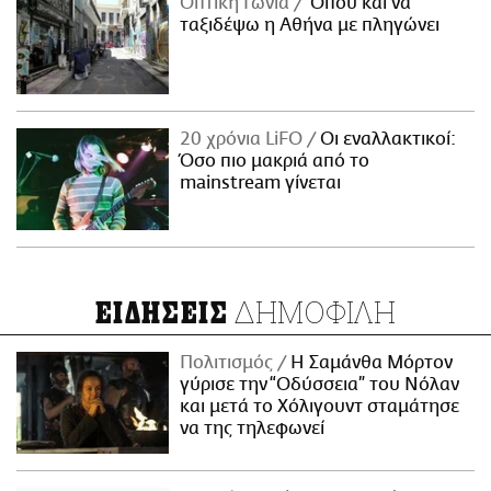
Οπτική Γωνία
Όπου και να
ταξιδέψω η Αθήνα με πληγώνει
20 χρόνια LiFO
Οι εναλλακτικοί:
Όσο πιο μακριά από το
mainstream γίνεται
ΔΗΜΟΦΙΛΗ
ΕΙΔΗΣΕΙΣ
Πολιτισμός
Η Σαμάνθα Μόρτον
γύρισε την “Οδύσσεια” του Νόλαν
και μετά το Χόλιγουντ σταμάτησε
να της τηλεφωνεί