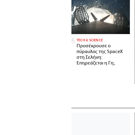
ΤECH & SCIENCE
Προσέκρουσε ο
πύραυλος της SpaceX
στη Σελήνη:
Επηρεάζεται η Γη;