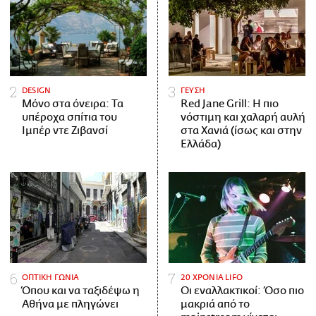
DESIGN
ΓΕΥΣΗ
Μόνο στα όνειρα: Τα
Red Jane Grill: Η πιο
υπέροχα σπίτια του
νόστιμη και χαλαρή αυλή
Ιμπέρ ντε Ζιβανσί
στα Χανιά (ίσως και στην
Ελλάδα)
ΟΠΤΙΚΗ ΓΩΝΙΑ
20 ΧΡΟΝΙΑ LIFO
Όπου και να ταξιδέψω η
Οι εναλλακτικοί: Όσο πιο
Αθήνα με πληγώνει
μακριά από το