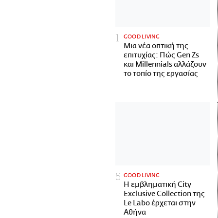
GOOD LIVING
Μια νέα οπτική της
επιτυχίας: Πώς Gen Zs
και Millennials αλλάζουν
το τοπίο της εργασίας
GOOD LIVING
Η εμβληματική City
Exclusive Collection της
Le Labo έρχεται στην
Αθήνα