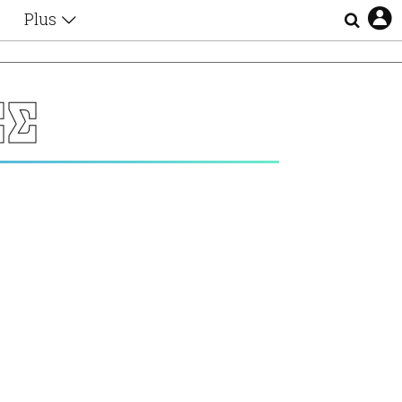
Plus
Θέματα
Συνεντεύξεις
Videos
ΕΣ
τα
Αφιερώματα
Ζώδια
Εξομολογήσεις
Blogs
η
Οι Αθηναίοι
Απώλειες
Lgbtqi+
Επιλογές