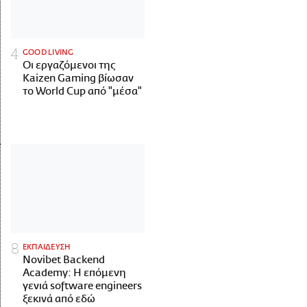
GOOD LIVING
Οι εργαζόμενοι της
Kaizen Gaming βίωσαν
το World Cup από "μέσα"
ΕΚΠΑΙΔΕΥΣΗ
Novibet Backend
Academy: Η επόμενη
γενιά software engineers
ξεκινά από εδώ