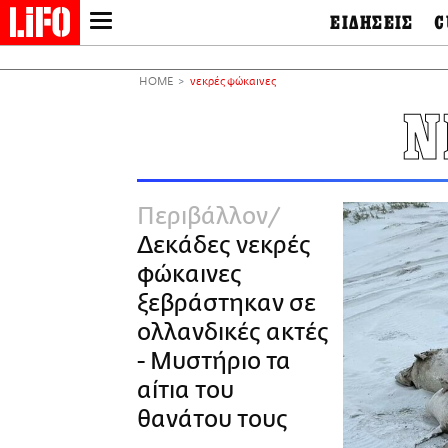
ΕΙΔΗΣΕΙΣ
C
LIFO SHOP
Ελλάδα
Ο
Διεθνή
Μ
NEWSLETTER
HOME
νεκρές φώκαινες
Πολιτική
Θ
ΜΙΚΡΟΠΡΑΓΜΑΤΑ
Ν
Οικονομία
Ει
THE GOOD LIFO
Πολιτισμός
Βι
LIFOLAND
Αθλητισμός
Αρ
CITY GUIDE
& 
Περιβάλλον
Περιβάλλον
D
ΑΜΠΑ
TV & Media
Φ
Δεκάδες νεκρές
PRINT
Tech &
Science
φώκαινες
European Lifo
ξεβράστηκαν σε
ολλανδικές ακτές
- Μυστήριο τα
αίτια του
θανάτου τους