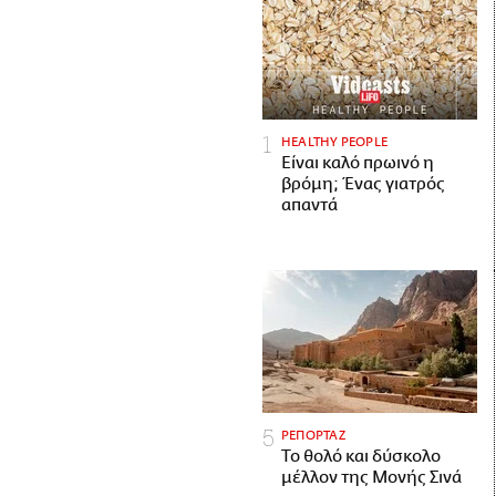
HEALTHY PEOPLE
Είναι καλό πρωινό η
βρόμη; Ένας γιατρός
απαντά
ΡΕΠΟΡΤΑΖ
Το θολό και δύσκολο
μέλλον της Μονής Σινά