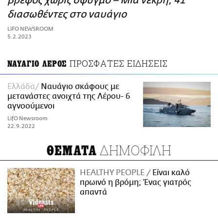
βρέφος χωρίς σφυγμό – Μια νεκρή, 41
ΑΜΠΑ
διασωθέντες στο ναυάγιο
PRINT
LIFO NEWSROOM
5.2.2023
ΠΡΟΣΦΑΤΕΣ ΕΙΔΗΣΕΙΣ
ΝΑΥΑΓΙΟ ΛΕΡΟΣ
Ελλάδα
Ναυάγιο σκάφους με
μετανάστες ανοιχτά της Λέρου- 6
αγνοούμενοι
LifO Newsroom
22.9.2022
ΔΗΜΟΦΙΛΗ
ΘΕΜΑΤΑ
HEALTHY PEOPLE
Είναι καλό
πρωινό η βρόμη; Ένας γιατρός
απαντά