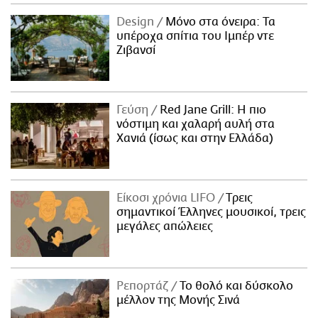
Design
Μόνο στα όνειρα: Τα
υπέροχα σπίτια του Ιμπέρ ντε
Ζιβανσί
Γεύση
Red Jane Grill: Η πιο
νόστιμη και χαλαρή αυλή στα
Χανιά (ίσως και στην Ελλάδα)
Είκοσι χρόνια LIFO
Tρεις
σημαντικοί Έλληνες μουσικοί, τρεις
μεγάλες απώλειες
Ρεπορτάζ
Το θολό και δύσκολο
μέλλον της Μονής Σινά