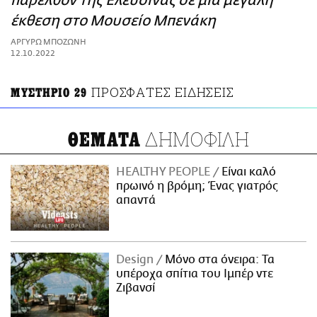
παρελθόν της Ελευσίνας σε μια μεγάλη
ΑΜΠΑ
έκθεση στο Μουσείο Μπενάκη
PRINT
ΑΡΓΥΡΩ ΜΠΟΖΩΝΗ
12.10.2022
ΠΡΟΣΦΑΤΕΣ ΕΙΔΗΣΕΙΣ
ΜΥΣΤΗΡΙΟ 29
ΔΗΜΟΦΙΛΗ
ΘΕΜΑΤΑ
HEALTHY PEOPLE
Είναι καλό
πρωινό η βρόμη; Ένας γιατρός
απαντά
Design
Μόνο στα όνειρα: Τα
υπέροχα σπίτια του Ιμπέρ ντε
Ζιβανσί