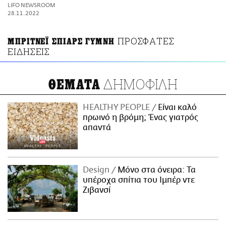
ΑΜΠΑ
LIFO NEWSROOM
PRINT
28.11.2022
ΠΡΟΣΦΑΤΕΣ
ΜΠΡΙΤΝΕΪ ΣΠΙΑΡΣ ΓΥΜΝΗ
ΕΙΔΗΣΕΙΣ
ΔΗΜΟΦΙΛΗ
ΘΕΜΑΤΑ
HEALTHY PEOPLE
Είναι καλό
πρωινό η βρόμη; Ένας γιατρός
απαντά
Design
Μόνο στα όνειρα: Τα
υπέροχα σπίτια του Ιμπέρ ντε
Ζιβανσί