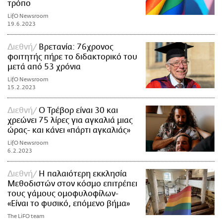
τρόπο
LifO Newsroom
19.6.2023
Διεθνή
Βρετανία: 76χρονος
φοιτητής πήρε το διδακτορικό του
μετά από 53 χρόνια
LifO Newsroom
15.2.2023
Διεθνή
Ο Τρέβορ είναι 30 και
χρεώνει 75 λίρες για αγκαλιά μιας
ώρας- και κάνει «πάρτι αγκαλιάς»
LifO Newsroom
6.2.2023
Διεθνή
Η παλαιότερη εκκλησία
Μεθοδιστών στον κόσμο επιτρέπει
τους γάμους ομοφυλοφίλων-
«Είναι το φυσικό, επόμενο βήμα»
The LiFO team