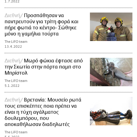
1.7.2022
Διεθνή
Προσπάθησαν να
παντρευτούν για τρίτη φορά και
πήρε φωτιά το κέντρο- Σώθηκε
μόνο η γαμήλια τούρτα
The LiFO team
13.4.2022
Διεθνή
Μωρό φώκια έφτασε από
την Σκωτία στην πόρτα παμπ στο
Μπρίστολ
The LiFO team
5.1.2022
Διεθνή
Βρετανία: Μουσείο ρωτά
τους επισκέπτες ποια πρέπει να
είναι η τύχη αγάλματος
δουλεμπόρου, που
αποκαθήλωσαν διαδηλωτές
The LiFO team