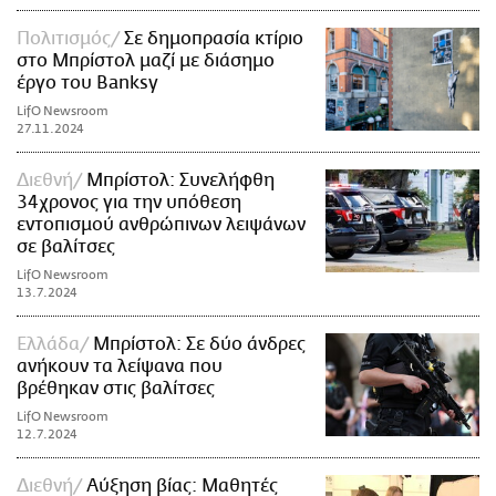
Πολιτισμός
Σε δημοπρασία κτίριο
στο Μπρίστολ μαζί με διάσημο
έργο του Banksy
LifO Newsroom
27.11.2024
Διεθνή
Μπρίστολ: Συνελήφθη
34χρονος για την υπόθεση
εντοπισμού ανθρώπινων λειψάνων
σε βαλίτσες
LifO Newsroom
13.7.2024
Ελλάδα
Μπρίστολ: Σε δύο άνδρες
ανήκουν τα λείψανα που
βρέθηκαν στις βαλίτσες
LifO Newsroom
12.7.2024
Διεθνή
Αύξηση βίας: Μαθητές