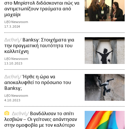
στο Μπρίστολ διδάσκονται πώς να
αντιμετωπίζουν τραύματα από
μαχαίρι
LifO Newsroom
17.3.2024
Διεθνή
Banksy: Στοιχήματα για
την πραγματική ταυτότητα του
καλλιτέχνη
LifO Newsroom
13.10.2023
Διεθνή
Ήρθε η ώρα να
αποκαλυφθεί το πρόσωπο του
Banksy;
LifO Newsroom
4.10.2023
Διεθνή
Βανδάλισαν το σπίτι
λεσβιών – Οι γείτονες απάντησαν
στην ομοφοβία με τον καλύτερο