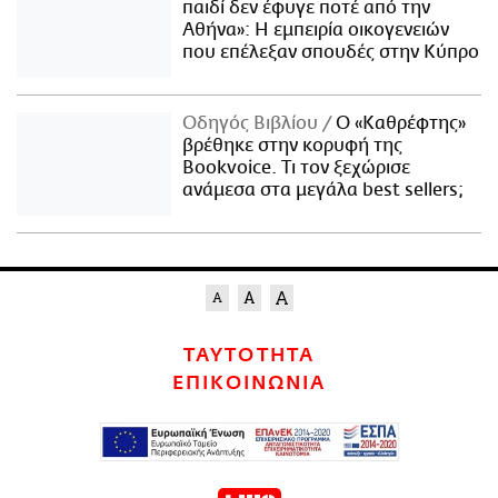
παιδί δεν έφυγε ποτέ από την
Αθήνα»: Η εμπειρία οικογενειών
που επέλεξαν σπουδές στην Κύπρο
Οδηγός Βιβλίου
Ο «Καθρέφτης»
βρέθηκε στην κορυφή της
Bookvoice. Τι τον ξεχώρισε
ανάμεσα στα μεγάλα best sellers;
ΤΑΥΤΟΤΗΤΑ
ΕΠΙΚΟΙΝΩΝΙΑ