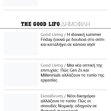
ΔΗΜΟΦΙΛΗ
THE GOOD LIFO
Good Living
Η ιδανική summer
Friday ξεκινά με δουλειά στο σπίτι
και καταλήγει σε κάποιο νησί
Good Living
Μια νέα οπτική της
επιτυχίας: Πώς Gen Zs και
Millennials αλλάζουν το τοπίο της
εργασίας
Εκπαίδευση
Νέοι δικηγόροι
αλλάζουν το τοπίο: Πώς οι
σπουδές Νομικής οδηγούν σε
θεσμική συμμετοχή