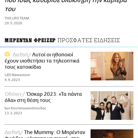
που ίσως καθόρισε ολόκληρη την καριέρα
ΑΜΠΑ
του
PRINT
THE LIFO TEAM
29.5.2026
ΠΡΟΣΦΑΤΕΣ ΕΙΔΗΣΕΙΣ
ΜΠΡΕΝΤΑΝ ΦΡΕΙΖΕΡ
Διεθνή
Αυτοί οι ηθοποιοί
έχουν υιοθετήσει τα τηλεοπτικά
τους κατοικίδια
LifO Newsroom
4.9.2023
Οθόνες
Όσκαρ 2023: «Τα πάντα
όλα» στη θέση τους
Ίων Κουτσογιαννόπουλος
13.3.2023
Διεθνή
The Mummy: Ο Μπρένταν