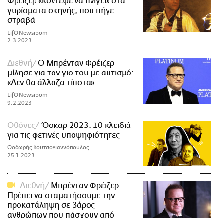
Φρέιζερ «κόντεψε να πνιγεί» στα
γυρίσματα σκηνής, που πήγε
στραβά
LifO Newsroom
2.3.2023
Διεθνή
Ο Μπρένταν Φρέιζερ
μίλησε για τον γιο του με αυτισμό:
«Δεν θα άλλαζα τίποτα»
LifO Newsroom
9.2.2023
Οθόνες
Όσκαρ 2023: 10 κλειδιά
για τις φετινές υποψηφιότητες
Θοδωρής Κουτσογιαννόπουλος
25.1.2023
Διεθνή
Μπρένταν Φρέιζερ:
Πρέπει να σταματήσουμε την
προκατάληψη σε βάρος
ανθρώπων που πάσχουν από