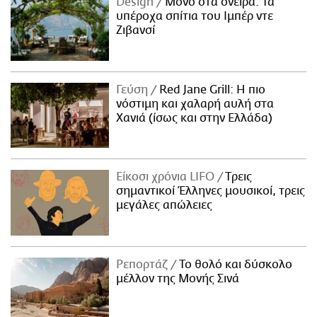
Design
Μόνο στα όνειρα: Τα
υπέροχα σπίτια του Ιμπέρ ντε
Ζιβανσί
Γεύση
Red Jane Grill: Η πιο
νόστιμη και χαλαρή αυλή στα
Χανιά (ίσως και στην Ελλάδα)
Είκοσι χρόνια LIFO
Tρεις
σημαντικοί Έλληνες μουσικοί, τρεις
μεγάλες απώλειες
Ρεπορτάζ
Το θολό και δύσκολο
μέλλον της Μονής Σινά