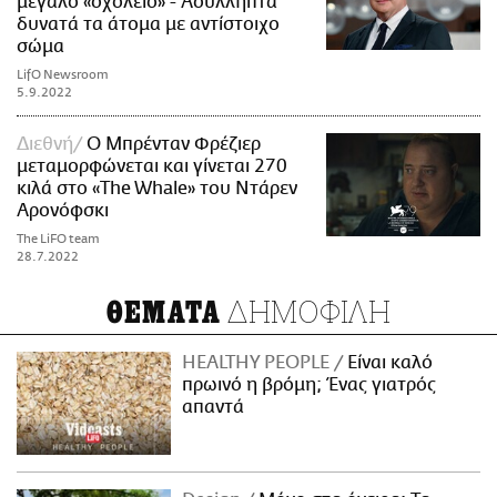
μεγάλο «σχολείο» - Ασύλληπτα
δυνατά τα άτομα με αντίστοιχο
σώμα
LifO Newsroom
5.9.2022
Διεθνή
O Μπρένταν Φρέζιερ
μεταμορφώνεται και γίνεται 270
κιλά στο «The Whale» του Ντάρεν
Αρονόφσκι
The LiFO team
28.7.2022
ΔΗΜΟΦΙΛΗ
ΘΕΜΑΤΑ
HEALTHY PEOPLE
Είναι καλό
πρωινό η βρόμη; Ένας γιατρός
απαντά