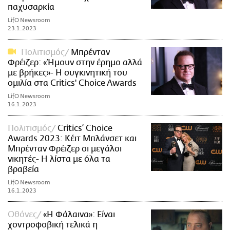
παχυσαρκία
LifO Newsroom
23.1.2023
Πολιτισμός
Μπρένταν
Φρέιζερ: «Ήμουν στην έρημο αλλά
με βρήκες»- Η συγκινητική του
ομιλία στα Critics' Choice Awards
LifO Newsroom
16.1.2023
Πολιτισμός
Critics‘ Choice
Awards 2023: Κέιτ Μπλάνσετ και
Μπρένταν Φρέιζερ οι μεγάλοι
νικητές- Η λίστα με όλα τα
βραβεία
LifO Newsroom
16.1.2023
Οθόνες
«Η Φάλαινα»: Είναι
χοντροφοβική τελικά η