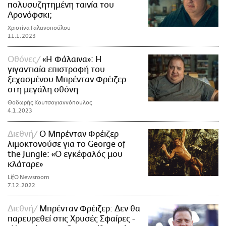
πολυσυζητημένη ταινία του
Αρονόφσκι;
Χριστίνα Γαλανοπούλου
11.1.2023
Οθόνες
«Η Φάλαινα»: Η
γιγαντιαία επιστροφή του
ξεχασμένου Μπρένταν Φρέιζερ
στη μεγάλη οθόνη
Θοδωρής Κουτσογιαννόπουλος
4.1.2023
Διεθνή
Ο Μπρένταν Φρέιζερ
λιμοκτονούσε για το George of
the Jungle: «Ο εγκέφαλός μου
κλάταρε»
LifO Newsroom
7.12.2022
Διεθνή
Μπρένταν Φρέιζερ: Δεν θα
παρευρεθεί στις Χρυσές Σφαίρες -