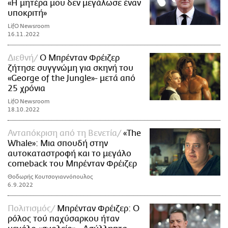
«Η μητέρα μου δεν μεγάλωσε έναν
υποκριτή»
LifO Newsroom
16.11.2022
Διεθνή
Ο Μπρένταν Φρέιζερ
ζήτησε συγγνώμη για σκηνή του
«George of the Jungle»- μετά από
25 χρόνια
LifO Newsroom
18.10.2022
Ανταπόκριση από τη Βενετία
«The
Whale»: Μια σπουδή στην
αυτοκαταστροφή και το μεγάλο
comeback του Μπρένταν Φρέιζερ
Θοδωρής Κουτσογιαννόπουλος
6.9.2022
Πολιτισμός
Μπρένταν Φρέιζερ: Ο
ρόλος τού παχύσαρκου ήταν