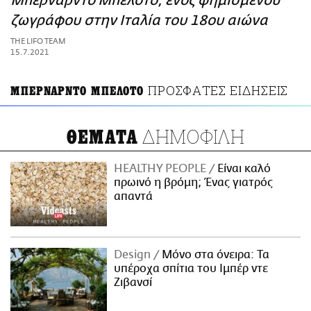
Μπερνάρντο Μπελότο, ενός φημισμένου
ΑΜΠΑ
ζωγράφου στην Ιταλία του 18ου αιώνα
PRINT
THE LIFO TEAM
15.7.2021
ΠΡΟΣΦΑΤΕΣ ΕΙΔΗΣΕΙΣ
ΜΠΕΡΝΑΡΝΤΟ ΜΠΕΛΟΤΟ
ΔΗΜΟΦΙΛΗ
ΘΕΜΑΤΑ
HEALTHY PEOPLE
Είναι καλό
πρωινό η βρόμη; Ένας γιατρός
απαντά
Design
Μόνο στα όνειρα: Τα
υπέροχα σπίτια του Ιμπέρ ντε
Ζιβανσί