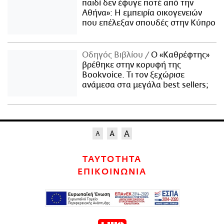
παιδί δεν έφυγε ποτέ από την
Αθήνα»: Η εμπειρία οικογενειών
που επέλεξαν σπουδές στην Κύπρο
Οδηγός Βιβλίου
Ο «Καθρέφτης»
βρέθηκε στην κορυφή της
Bookvoice. Τι τον ξεχώρισε
ανάμεσα στα μεγάλα best sellers;
ΤΑΥΤΟΤΗΤΑ
ΕΠΙΚΟΙΝΩΝΙΑ