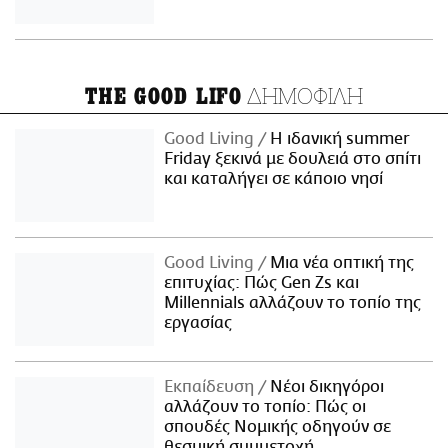
ΔΗΜΟΦΙΛΗ
THE GOOD LIFO
Good Living
Η ιδανική summer
Friday ξεκινά με δουλειά στο σπίτι
και καταλήγει σε κάποιο νησί
Good Living
Μια νέα οπτική της
επιτυχίας: Πώς Gen Zs και
Millennials αλλάζουν το τοπίο της
εργασίας
Εκπαίδευση
Νέοι δικηγόροι
αλλάζουν το τοπίο: Πώς οι
σπουδές Νομικής οδηγούν σε
θεσμική συμμετοχή