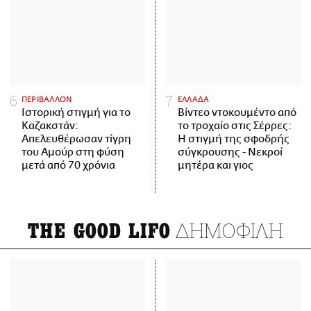
ΠΕΡΙΒΑΛΛΟΝ
ΕΛΛΑΔΑ
Ιστορική στιγμή για το
Βίντεο ντοκουμέντο από
Καζακστάν:
το τροχαίο στις Σέρρες:
Απελευθέρωσαν τίγρη
Η στιγμή της σφοδρής
του Αμούρ στη φύση
σύγκρουσης - Νεκροί
μετά από 70 χρόνια
μητέρα και γιος
ΔΗΜΟΦΙΛΗ
THE GOOD LIFO