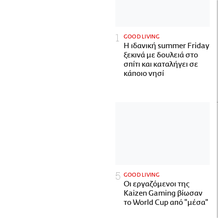
GOOD LIVING
Η ιδανική summer Friday
ξεκινά με δουλειά στο
σπίτι και καταλήγει σε
κάποιο νησί
GOOD LIVING
Οι εργαζόμενοι της
Kaizen Gaming βίωσαν
το World Cup από "μέσα"