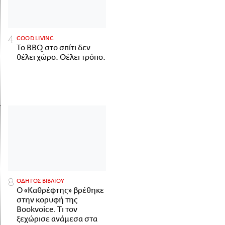
GOOD LIVING
Το BBQ στο σπίτι δεν
θέλει χώρο. Θέλει τρόπο.
ΟΔΗΓΟΣ ΒΙΒΛΙΟΥ
Ο «Καθρέφτης» βρέθηκε
στην κορυφή της
Bookvoice. Τι τον
ξεχώρισε ανάμεσα στα