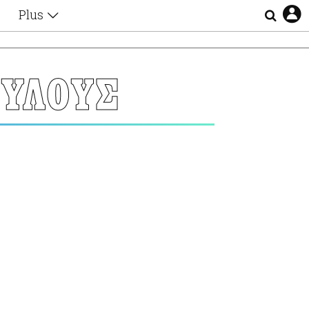
Plus
Θέματα
Συνεντεύξεις
Videos
ΥΛΟΥΣ
τα
Αφιερώματα
Ζώδια
Εξομολογήσεις
Blogs
η
Οι Αθηναίοι
Απώλειες
Lgbtqi+
Επιλογές