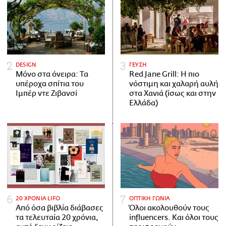
DESIGN
ΓΕΥΣΗ
Μόνο στα όνειρα: Τα
Red Jane Grill: Η πιο
υπέροχα σπίτια του
νόστιμη και χαλαρή αυλή
Ιμπέρ ντε Ζιβανσί
στα Χανιά (ίσως και στην
Ελλάδα)
20 ΧΡΟΝΙΑ LIFO
ΟΠΤΙΚΗ ΓΩΝΙΑ
Από όσα βιβλία διάβασες
Όλοι ακολουθούν τους
τα τελευταία 20 χρόνια,
influencers. Και όλοι τους