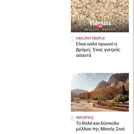
HEALTHY PEOPLE
Είναι καλό πρωινό η
βρόμη; Ένας γιατρός
απαντά
ΡΕΠΟΡΤΑΖ
Το θολό και δύσκολο
μέλλον της Μονής Σινά