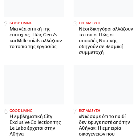
GOOD LIVING
ΕΚΠΑΙΔΕΥΣΗ
Μια νέα οπτική της
Νέοι δικηγόροι αλλάζουν
επιτυχίας: Πώς Gen Zs
το τοπίο: Πώς οι
και Millennials αλλάζουν
σπουδές Νομικής
το τοπίο της εργασίας
οδηγούν σε θεσμική
συμμετοχή
GOOD LIVING
ΕΚΠΑΙΔΕΥΣΗ
Η εμβληματική City
«Νιώσαμε ότι το παιδί
Exclusive Collection της
δεν έφυγε ποτέ από την
Le Labo έρχεται στην
Αθήνα»: Η εμπειρία
Αθήνα
οικογενειών που