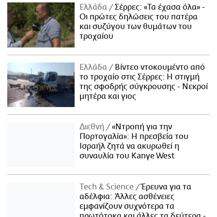
Ελλάδα
Σέρρες: «Τα έχασα όλα» -
Οι πρώτες δηλώσεις του πατέρα
και συζύγου των θυμάτων του
τροχαίου
Ελλάδα
Βίντεο ντοκουμέντο από
το τροχαίο στις Σέρρες: Η στιγμή
της σφοδρής σύγκρουσης - Νεκροί
μητέρα και γιος
Διεθνή
«Ντροπή για την
Πορτογαλία»: Η πρεσβεία του
Ισραήλ ζητά να ακυρωθεί η
συναυλία του Kanye West
Τech & Science
Έρευνα για τα
αδέλφια: Άλλες ασθένειες
εμφανίζουν συχνότερα τα
πρωτότοκα και άλλες τα δεύτερα -