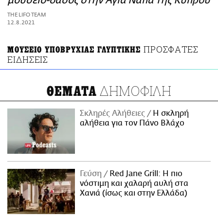
μουσείο-δάσος στην Αγία Νάπα της Κύπρου
ΑΜΠΑ
THE LIFO TEAM
PRINT
12.8.2021
ΠΡΟΣΦΑΤΕΣ
ΜΟΥΣΕΙΟ ΥΠΟΒΡΥΧΙΑΣ ΓΛΥΠΤΙΚΗΣ
ΕΙΔΗΣΕΙΣ
ΔΗΜΟΦΙΛΗ
ΘΕΜΑΤΑ
Σκληρές Αλήθειες
H σκληρή
αλήθεια για τον Πάνο Βλάχο
Γεύση
Red Jane Grill: Η πιο
νόστιμη και χαλαρή αυλή στα
Χανιά (ίσως και στην Ελλάδα)