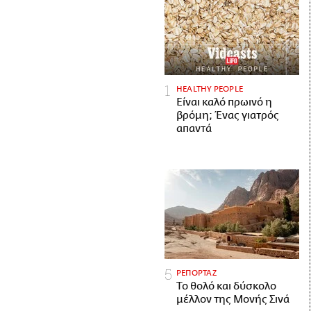
HEALTHY PEOPLE
Είναι καλό πρωινό η
βρόμη; Ένας γιατρός
απαντά
ΡΕΠΟΡΤΑΖ
Το θολό και δύσκολο
μέλλον της Μονής Σινά