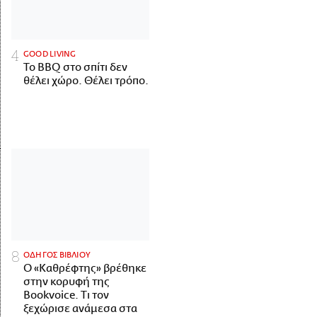
GOOD LIVING
Το BBQ στο σπίτι δεν
θέλει χώρο. Θέλει τρόπο.
ΟΔΗΓΟΣ ΒΙΒΛΙΟΥ
Ο «Καθρέφτης» βρέθηκε
στην κορυφή της
Bookvoice. Τι τον
ξεχώρισε ανάμεσα στα