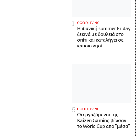
GOOD LIVING
Η ιδανική summer Friday
ξεκινά με δουλειά στο
σπίτι και καταλήγει σε
κάποιο νησί
GOOD LIVING
Οι εργαζόμενοι της
Kaizen Gaming βίωσαν
το World Cup από "μέσα"