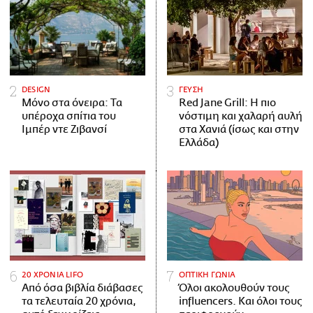
DESIGN
ΓΕΥΣΗ
Μόνο στα όνειρα: Τα
Red Jane Grill: Η πιο
υπέροχα σπίτια του
νόστιμη και χαλαρή αυλή
Ιμπέρ ντε Ζιβανσί
στα Χανιά (ίσως και στην
Ελλάδα)
20 ΧΡΟΝΙΑ LIFO
ΟΠΤΙΚΗ ΓΩΝΙΑ
Από όσα βιβλία διάβασες
Όλοι ακολουθούν τους
τα τελευταία 20 χρόνια,
influencers. Και όλοι τους