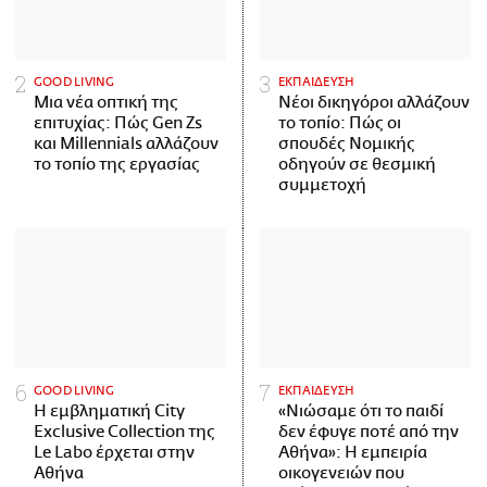
GOOD LIVING
ΕΚΠΑΙΔΕΥΣΗ
Μια νέα οπτική της
Νέοι δικηγόροι αλλάζουν
επιτυχίας: Πώς Gen Zs
το τοπίο: Πώς οι
και Millennials αλλάζουν
σπουδές Νομικής
το τοπίο της εργασίας
οδηγούν σε θεσμική
συμμετοχή
GOOD LIVING
ΕΚΠΑΙΔΕΥΣΗ
Η εμβληματική City
«Νιώσαμε ότι το παιδί
Exclusive Collection της
δεν έφυγε ποτέ από την
Le Labo έρχεται στην
Αθήνα»: Η εμπειρία
Αθήνα
οικογενειών που