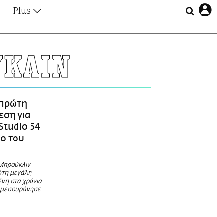
Plus
Θέματα
Συνεντεύξεις
Videos
ΥΚΛΙΝ
τα
Αφιερώματα
Ζώδια
Εξομολογήσεις
Blogs
η
πρώτη
Οι Αθηναίοι
εση για
Απώλειες
Studio 54
Lgbtqi+
ο του
Επιλογές
Μπρούκλιν
ώτη μεγάλη
νη στα χρόνια
4 μεσουράνησε