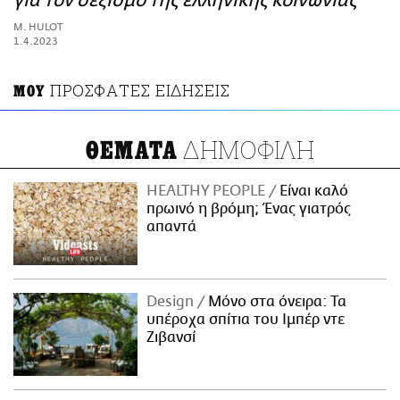
για τον σεξισμό της ελληνικής κοινωνίας
ΑΜΠΑ
M. HULOT
PRINT
1.4.2023
ΠΡΟΣΦΑΤΕΣ ΕΙΔΗΣΕΙΣ
ΜΟΥ
ΔΗΜΟΦΙΛΗ
ΘΕΜΑΤΑ
HEALTHY PEOPLE
Είναι καλό
πρωινό η βρόμη; Ένας γιατρός
απαντά
Design
Μόνο στα όνειρα: Τα
υπέροχα σπίτια του Ιμπέρ ντε
Ζιβανσί