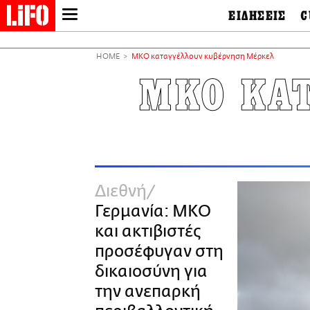
ΕΙΔΗΣΕΙΣ
C
LIFO SHOP
Ελλάδα
Ο
Διεθνή
Μ
NEWSLETTER
HOME
ΜΚΟ καταγγέλλουν κυβέρνηση Μέρκελ
Πολιτική
Θ
ΜΙΚΡΟΠΡΑΓΜΑΤΑ
ΜΚΟ ΚΑ
Οικονομία
Ει
THE GOOD LIFO
Πολιτισμός
Βι
LIFOLAND
Αθλητισμός
Αρ
CITY GUIDE
& 
Περιβάλλον
D
ΑΜΠΑ
TV & Media
Φ
PRINT
Tech &
Science
Διεθνή
European Lifo
Γερμανία: ΜΚΟ
και ακτιβιστές
προσέφυγαν στη
δικαιοσύνη για
την ανεπαρκή