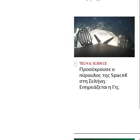
ΤECH & SCIENCE
Προσέκρουσε ο
πύραυλος της SpaceX
στη Σελήνη:
Επηρεάζεται η Γη;