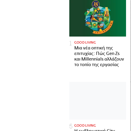
GOOD LIVING
Μια νέα οπτική της
επιτυχίας: Πώς Gen Zs
και Millennials αλλάζουν
το τοπίο της εργασίας
GOOD LIVING