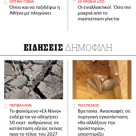
ΟΠΤΙΚΗ ΓΩΝΙΑ
20 ΧΡΟΝΙΑ LIFO
Όπου και να ταξιδέψω η
Οι εναλλακτικοί: Όσο πιο
Αθήνα με πληγώνει
μακριά από το
mainstream γίνεται
ΔΗΜΟΦΙΛΗ
ΕΙΔΗΣΕΙΣ
ΠΕΡΙΒΑΛΛΟΝ
ΠΟΛΙΤΙΣΜΟΣ
Το φαινόμενο «Ελ Νίνιο»
Βρετανία: Ανασκαφές σε
ενδέχεται να οδηγήσει
πυρηνική εγκατάσταση
50 εκατ. ανθρώπους σε
«θα αλλάξουν την
κατάσταση οξείας πείνας
προϊστορία»,
πριν το τέλος του 2027
υποστηρίζει