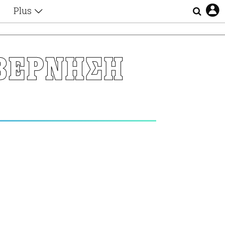
Plus
Θέματα
Συνεντεύξεις
Videos
ΒΕΡΝΗΣΗ
τα
Αφιερώματα
Ζώδια
Εξομολογήσεις
Blogs
η
Οι Αθηναίοι
Απώλειες
Lgbtqi+
Επιλογές