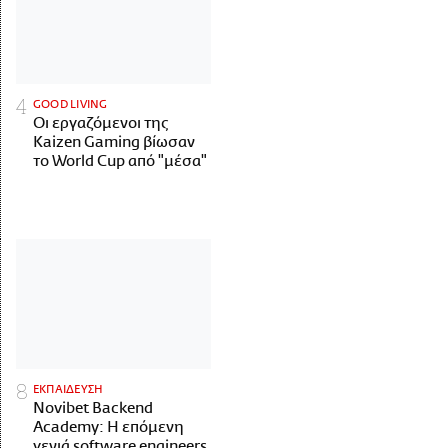
GOOD LIVING
Οι εργαζόμενοι της
Kaizen Gaming βίωσαν
το World Cup από "μέσα"
ΕΚΠΑΙΔΕΥΣΗ
Novibet Backend
Academy: Η επόμενη
γενιά software engineers