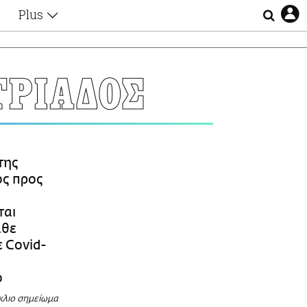
Plus
Θέματα
Συνεντεύξεις
Videos
ΡΙΑΔΟΣ
τα
Αφιερώματα
Ζώδια
Εξομολογήσεις
Blogs
η
Οι Αθηναίοι
της
Απώλειες
ος προς
Lgbtqi+
Επιλογές
ται
άθε
 Covid-
ό
κλιο σημείωμα