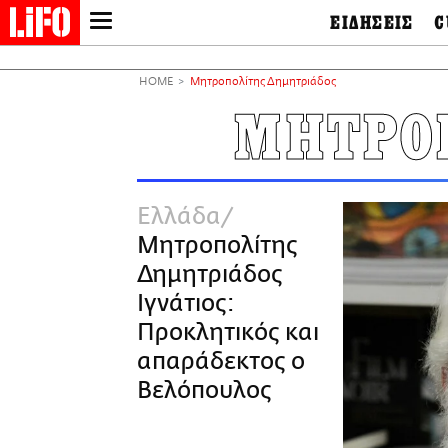
ΕΙΔΗΣΕΙΣ
C
LIFO SHOP
Ελλάδα
Ο
Διεθνή
Μ
NEWSLETTER
HOME
Μητροπολίτης Δημητριάδος
Πολιτική
Θ
ΜΙΚΡΟΠΡΑΓΜΑΤΑ
ΜΗΤΡΟ
Οικονομία
Ει
THE GOOD LIFO
Πολιτισμός
Βι
LIFOLAND
Αθλητισμός
Αρ
CITY GUIDE
& 
Περιβάλλον
Ελλάδα
D
ΑΜΠΑ
TV & Media
Φ
Μητροπολίτης
PRINT
Tech &
Science
Δημητριάδος
European Lifo
Ιγνάτιος:
Προκλητικός και
απαράδεκτος ο
Βελόπουλος