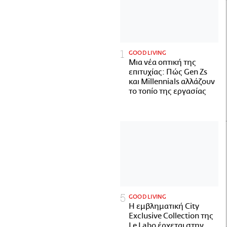
GOOD LIVING
Μια νέα οπτική της
επιτυχίας: Πώς Gen Zs
και Millennials αλλάζουν
το τοπίο της εργασίας
GOOD LIVING
Η εμβληματική City
Exclusive Collection της
Le Labo έρχεται στην