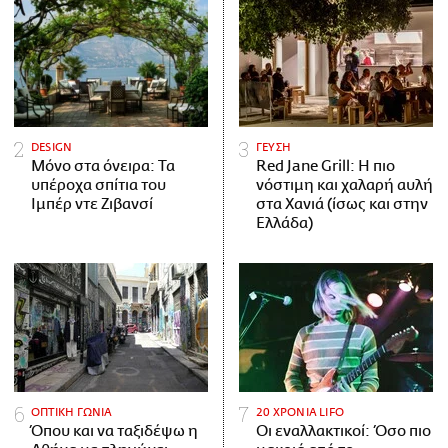
DESIGN
ΓΕΥΣΗ
Μόνο στα όνειρα: Τα
Red Jane Grill: Η πιο
υπέροχα σπίτια του
νόστιμη και χαλαρή αυλή
Ιμπέρ ντε Ζιβανσί
στα Χανιά (ίσως και στην
Ελλάδα)
ΟΠΤΙΚΗ ΓΩΝΙΑ
20 ΧΡΟΝΙΑ LIFO
Όπου και να ταξιδέψω η
Οι εναλλακτικοί: Όσο πιο